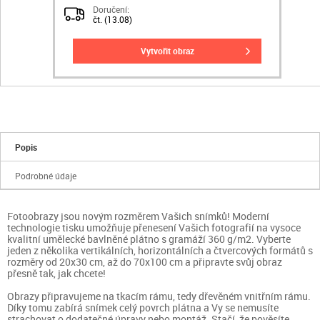
Doručení:
čt. (13.08)
vytvořit obraz
Popis
Podrobné údaje
Fotoobrazy jsou novým rozměrem Vašich snímků! Moderní
technologie tisku umožňuje přenesení Vašich fotografií na vysoce
kvalitní umělecké bavlněné plátno s gramáží 360 g/m2. Vyberte
jeden z několika vertikálních, horizontálních a čtvercových formátů s
rozměry od 20x30 cm, až do 70x100 cm a připravte svůj obraz
přesně tak, jak chcete!
Obrazy připravujeme na tkacím rámu, tedy dřevěném vnitřním rámu.
Díky tomu zabírá snímek celý povrch plátna a Vy se nemusíte
strachovat o dodatečné úpravy nebo montáž. Stačí, že pověsíte