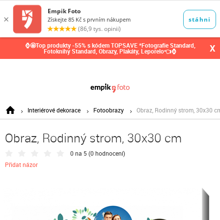
0,00
Kč
⌚🤩Top produkty -55% s kódem TOPSAVE *Fotografie Standard,
X
Fotoknihy Standard, Obrazy, Plakáty, Leporelo👈⌚
Interiérové dekorace
Fotoobrazy
Obraz, Rodinný strom, 30x30 c
Obraz, Rodinný strom, 30x30 cm
0 na 5 (
0 hodnocení
)
Přidat názor