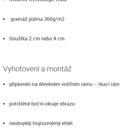
gramáž plátna 360g/m2
tloušťka 2 cm nebo 4 cm
Vyhotovení a montáž
připevněn na dřevěném vnitřním rámu – tkací rám
potištěné boční okraje obrazu
neobvyklý trojrozměrný efekt