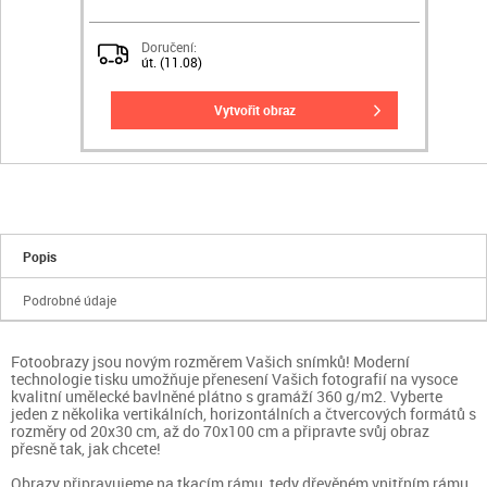
Doručení:
út. (11.08)
vytvořit obraz
Popis
Podrobné údaje
Fotoobrazy jsou novým rozměrem Vašich snímků! Moderní
technologie tisku umožňuje přenesení Vašich fotografií na vysoce
kvalitní umělecké bavlněné plátno s gramáží 360 g/m2. Vyberte
jeden z několika vertikálních, horizontálních a čtvercových formátů s
rozměry od 20x30 cm, až do 70x100 cm a připravte svůj obraz
přesně tak, jak chcete!
Obrazy připravujeme na tkacím rámu, tedy dřevěném vnitřním rámu.