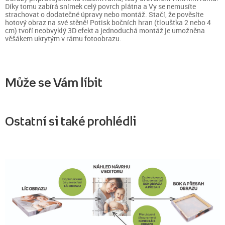
Díky tomu zabírá snímek celý povrch plátna a Vy se nemusíte
strachovat o dodatečné úpravy nebo montáž. Stačí, že pověsíte
hotový obraz na své stěně! Potisk bočních hran (tloušťka 2 nebo 4
cm) tvoří neobvyklý 3D efekt a jednoduchá montáž je umožněna
věšákem ukrytým v rámu fotoobrazu.
Může se Vám líbit
Ostatní si také prohlédli