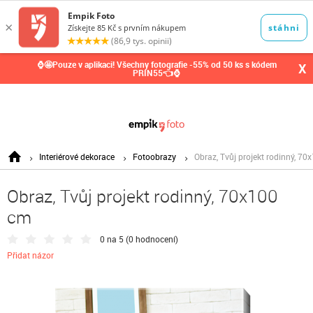
0,00
Kč
⌚🤩Pouze v aplikaci! Všechny fotografie -55% od 50 ks s kódem
X
PRIN55👈⌚
Interiérové dekorace
Fotoobrazy
Obraz, Tvůj projekt rodinný, 70
Obraz, Tvůj projekt rodinný, 70x100
cm
0 na 5 (
0 hodnocení
)
Přidat názor