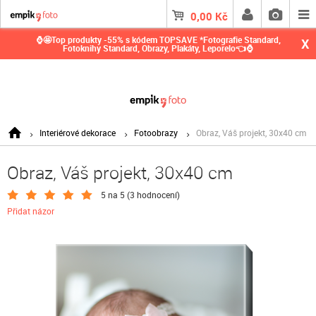
0,00
Kč
⌚🤩Top produkty -55% s kódem TOPSAVE *Fotografie Standard,
X
Fotoknihy Standard, Obrazy, Plakáty, Leporelo👈⌚
Interiérové dekorace
Fotoobrazy
Obraz, Váš projekt, 30x40 cm
Obraz, Váš projekt, 30x40 cm
5 na 5 (
3 hodnocení
)
Přidat názor