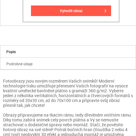
vytvořit obraz
Popis
Podrobné údaje
Fotoobrazy jsou novým rozměrem Vašich snímků! Moderní
technologie tisku umožňuje přenesení Vašich fotografií na vysoce
kvalitní umělecké bavlněné plátno s gramáží 360 g/m2. Vyberte
jeden z několika vertikálních, horizontálních a čtvercových formátů s
rozměry od 20x30 cm, až do 70x100 cm a připravte svůj obraz
přesně tak, jak chcete!
Obrazy připravujeme na tkacím rámu, tedy dřevěném vnitřním rámu.
Díky tomu zabírá snímek celý povrch plátna a Vy se nemusíte
strachovat o dodatečné úpravy nebo montáž. Stačí, že pověsíte
hotový obraz na své stěně! Potisk bočních hran (tloušťka 2 nebo 4
cm) tvoří neobvyklý 3D efekt a jednoduchá montáž je umožněna