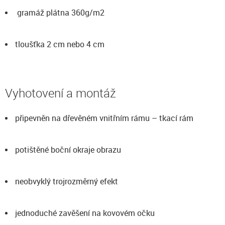
gramáž plátna 360g/m2
tloušťka 2 cm nebo 4 cm
Vyhotovení a montáž
připevněn na dřevěném vnitřním rámu – tkací rám
potištěné boční okraje obrazu
neobvyklý trojrozměrný efekt
jednoduché zavěšení na kovovém očku