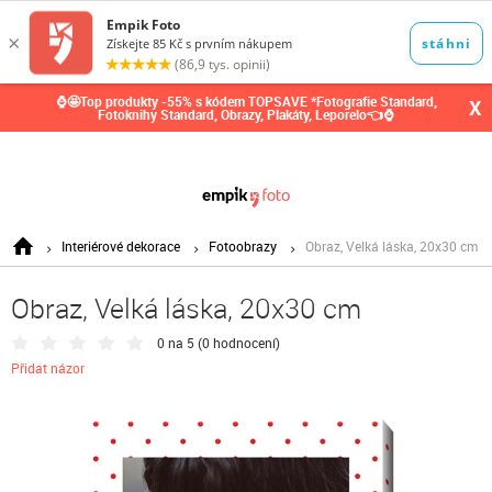
0,00
Kč
⌚🤩Top produkty -55% s kódem TOPSAVE *Fotografie Standard,
X
Fotoknihy Standard, Obrazy, Plakáty, Leporelo👈⌚
Interiérové dekorace
Fotoobrazy
Obraz, Velká láska, 20x30 cm
Obraz, Velká láska, 20x30 cm
0 na 5 (
0 hodnocení
)
Přidat názor