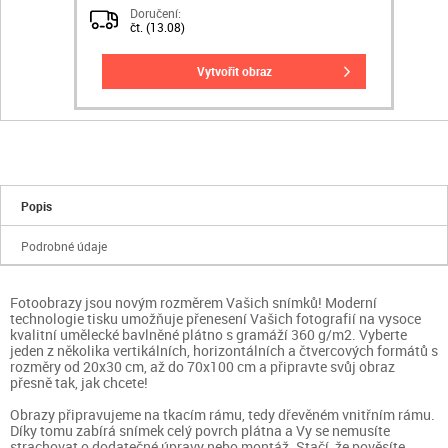
Doručení:
čt. (13.08)
vytvořit obraz
Popis
Podrobné údaje
Fotoobrazy jsou novým rozměrem Vašich snímků! Moderní
technologie tisku umožňuje přenesení Vašich fotografií na vysoce
kvalitní umělecké bavlněné plátno s gramáží 360 g/m2. Vyberte
jeden z několika vertikálních, horizontálních a čtvercových formátů s
rozměry od 20x30 cm, až do 70x100 cm a připravte svůj obraz
přesně tak, jak chcete!
Obrazy připravujeme na tkacím rámu, tedy dřevěném vnitřním rámu.
Díky tomu zabírá snímek celý povrch plátna a Vy se nemusíte
strachovat o dodatečné úpravy nebo montáž. Stačí, že pověsíte