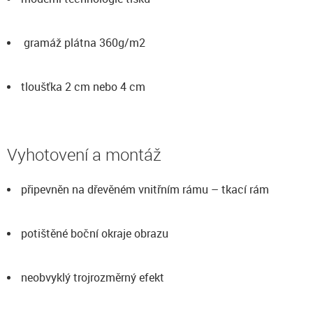
gramáž plátna 360g/m2
tloušťka 2 cm nebo 4 cm
Vyhotovení a montáž
připevněn na dřevěném vnitřním rámu – tkací rám
potištěné boční okraje obrazu
neobvyklý trojrozměrný efekt