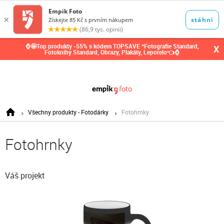
0,00
Kč
⌚🤩Top produkty -55% s kódem TOPSAVE *Fotografie Standard,
X
Fotoknihy Standard, Obrazy, Plakáty, Leporelo👈⌚
Všechny produkty - Fotodárky
Fotohrnky
Fotohrnky
Váš projekt