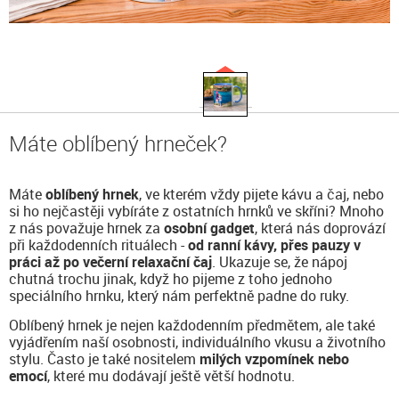
Máte oblíbený hrneček?
Máte
oblíbený hrnek
, ve kterém vždy pijete kávu a čaj, nebo
si ho nejčastěji vybíráte z ostatních hrnků ve skříni? Mnoho
z nás považuje hrnek za
osobní gadget
, která nás doprovází
při každodenních rituálech -
od ranní kávy, přes pauzy v
práci až po večerní relaxační čaj
. Ukazuje se, že nápoj
chutná trochu jinak, když ho pijeme z toho jednoho
speciálního hrnku, který nám perfektně padne do ruky.
Oblíbený hrnek je nejen každodenním předmětem, ale také
vyjádřením naší osobnosti, individuálního vkusu a životního
stylu. Často je také nositelem
milých vzpomínek nebo
emocí
, které mu dodávají ještě větší hodnotu.