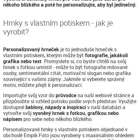
někoho blízkého a poté ho personalizujte, aby byl jedinečný.
Hrnky s vlastním potiskem - jak je
vyrobit?
Personalizovaný hrneček
je to jednoduše hrneček s
vlastním potiskem, kterým může být
fotografie, jakákoli
grafika nebo text
. Promyslete si, co byste chtěli na svůj
hrnek s fotkou umístit - může to být fotografie milované
osoby, sentimentální citát, motivační slogan nebo grafika
související s vašimi zájmy. Jakmile si vyberete správný
motiv, můžete přejít k personalizaci.
Importujte svůj vzor do
průvodce
na naší webové stránce a
přizpůsobte si vzhled potisku podle svých představ. Využijte
dostupné
šablony, nápady a inspiraci
v naší databázi a
vytvořte svůj
vysněný hrnek s fotkou, grafikou nebo
nápisem
pro sebe nebo někoho blízkého.
Personalizované hrnky s vlastním potiskem objednané v
obchodě Empik Foto jsou vyrobeny s maximálním ohledem