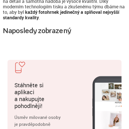
na detail a samotná nádoba je vysoce kvalitní. Díky
moderním technologiím tisku a zkušenému týmu dbáme na
to, aby byl
každý fotohrnek jedinečný a splňoval nejvyšší
standardy kvality
.
Naposledy zobrazený
Stáhněte si
aplikaci
a nakupujte
pohodlněji!
Úsměv milované osoby
je pravděpodobně