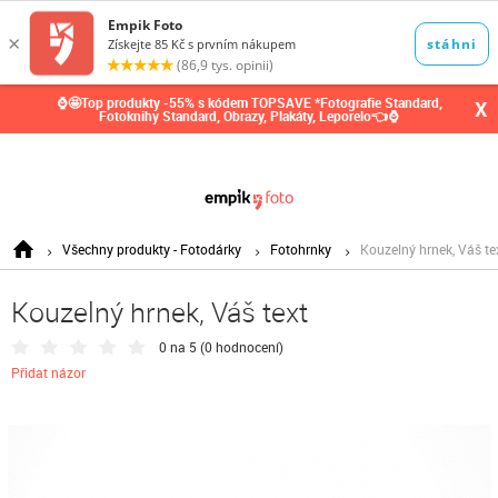
0,00
Kč
⌚🤩Top produkty -55% s kódem TOPSAVE *Fotografie Standard,
X
Fotoknihy Standard, Obrazy, Plakáty, Leporelo👈⌚
Všechny produkty - Fotodárky
Fotohrnky
Kouzelný hrnek, Váš te
Kouzelný hrnek, Váš text
0 na 5 (
0 hodnocení
)
Přidat názor