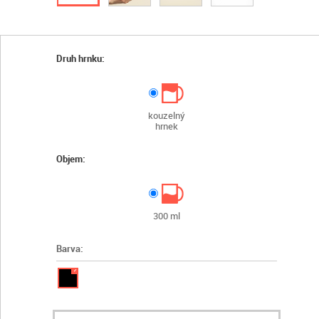
Druh hrnku:
kouzelný
hrnek
Objem:
300 ml
Barva:
✓