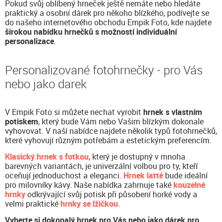
Pokud svůj oblíbený hrneček ještě nemáte nebo hledáte
praktický a osobní dárek pro někoho blízkého, podívejte se
do našeho internetového obchodu Empik Foto, kde najdete
širokou nabídku hrnečků s možností individuální
personalizace
.
Personalizované fotohrnečky - pro Vás
nebo jako darek
V Empik Foto si můžete nechat vyrobit
hrnek s vlastním
potiskem
, který bude Vám nebo Vašim blízkým dokonale
vyhovovat. V naší nabídce najdete několik typů fotohrnečků,
které vyhovují různým potřebám a estetickým preferencím.
Klasický hrnek s fotkou
, který je dostupný v mnoha
barevných variantách, je univerzální volbou pro ty, kteří
oceňují jednoduchost a eleganci.
Hrnek latté
bude ideální
pro milovníky kávy. Naše nabídka zahrnuje také
kouzelné
hrnky
odkrývající svůj potisk při působení horké vody a
velmi praktické
hrnky se lžičkou
.
Vyberte si dokonalý hrnek pro Vás nebo jako dárek pro