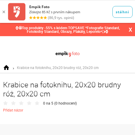
0,00
Kč
⌚🤩Top produkty -55% s kódem TOPSAVE *Fotografie Standard,
X
Fotoknihy Standard, Obrazy, Plakáty, Leporelo👈⌚
Krabice na fotoknihu, 20x20 brudny róż, 20x20 cm
Krabice na fotoknihu, 20x20 brudny
róż, 20x20 cm
0 na 5 (
0 hodnocení
)
Přidat názor