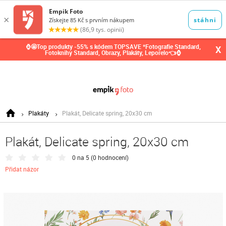
0,00
Kč
⌚🤩Top produkty -55% s kódem TOPSAVE *Fotografie Standard,
X
Fotoknihy Standard, Obrazy, Plakáty, Leporelo👈⌚
Plakáty
Plakát, Delicate spring, 20x30 cm
Plakát, Delicate spring, 20x30 cm
0 na 5 (
0 hodnocení
)
Přidat názor