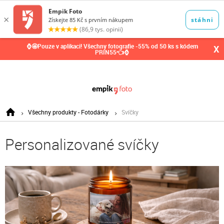
0,00
Kč
⌚🤩Pouze v aplikaci! Všechny fotografie -55% od 50 ks s kódem
X
PRIN55👈⌚
Všechny produkty - Fotodárky
Svíčky
Personalizované svíčky