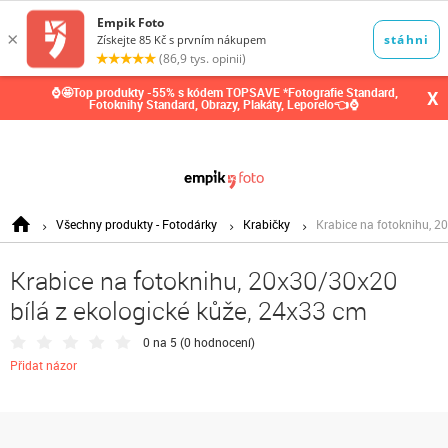
0,00
Kč
⌚🤩Top produkty -55% s kódem TOPSAVE *Fotografie Standard,
X
Fotoknihy Standard, Obrazy, Plakáty, Leporelo👈⌚
Všechny produkty - Fotodárky
Krabičky
Krabice na fotoknihu, 2
Krabice na fotoknihu, 20x30/30x20
bílá z ekologické kůže, 24x33 cm
0 na 5 (
0 hodnocení
)
Přidat názor