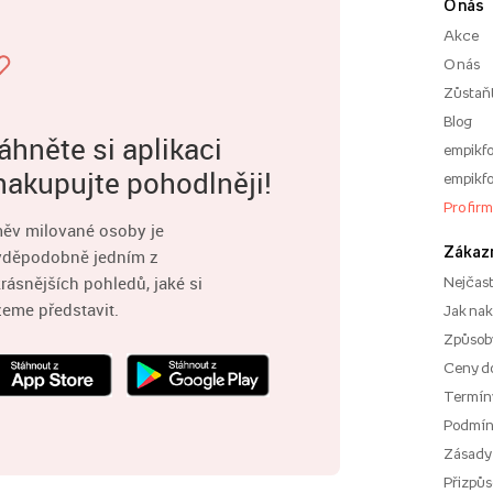
O nás
Akce
O nás
Zůstaň
Blog
áhněte si aplikaci
empikfo
nakupujte pohodlněji!
empikfo
Pro fir
ěv milované osoby je
Zákaz
vděpodobně jedním z
rásnějších pohledů, jaké si
Nejčast
eme představit.
Jak na
Způsoby
Ceny d
Termíny
Podmí
Zásady
Přizpůs