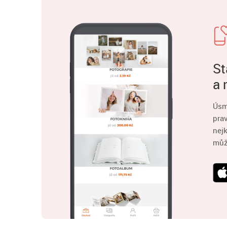
St
a 
Úsm
pra
nejk
můž