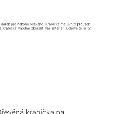
bo dárek pro někoho blízkého. Krabička má uvnitř proužek,
rabička vhodně zkrášlit váš interiér. Uchovejte si ty
Dřevěná krabička na