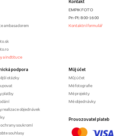
Kontakt
EMPIK FOTO
Pn-Pt: 8:00-16:00
te ambasadorem
Kontaktní formulář
to.sk
to.ro
my a indtituce
nícká podpora
Můj účet
ější otázky
Můj účet
kupovat
Mé fotografie
 platby
Mé projekty
odání
Mé objednávky
 realizace objednávek
nky
Provozovatel plateb
 ochrany soukromí
obte souhlasy