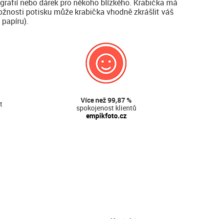
tografií nebo dárek pro někoho blízkého. Krabička má
žnosti potisku může krabička vhodně zkrášlit váš
 papíru).
Více než 99,87 %
t
spokojenost klientů
empikfoto.cz