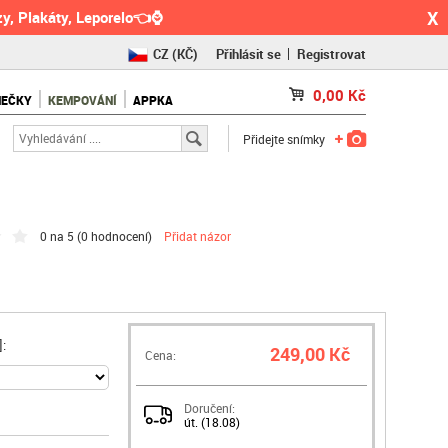
X
y, Plakáty, Leporelo👈⌚
CZ
(KČ)
Přihlásit se
Registrovat
SK
(€)
0,00
Kč
NEČKY
KEMPOVÁNÍ
APPKA
RO
(RON)
Přidejte snímky
0 na 5 (
0 hodnocení
)
Přidat názor
:
249,00 Kč
Cena:
Doručení:
út. (18.08)