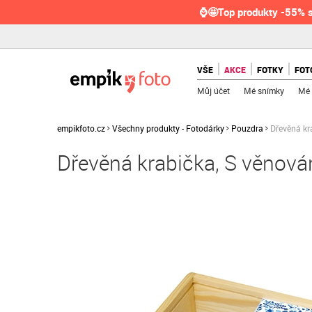
⌚🤩Top produkty -55% s
VŠE
AKCE
FOTKY
FOT
Můj účet
Mé snímky
Mé 
empikfoto.cz
Všechny produkty - Fotodárky
Pouzdra
Dřevěná kr
Dřevěná krabička, S věnová