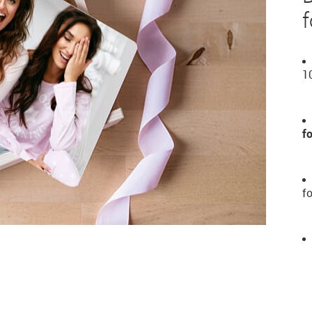
f
1
fo
f