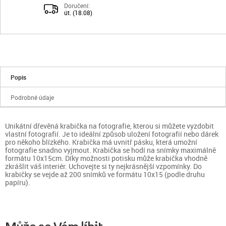
Doručení:
út. (18.08)
Popis
Podrobné údaje
Unikátní dřevěná krabička na fotografie, kterou si můžete vyzdobit
vlastní fotografií. Je to ideální způsob uložení fotografií nebo dárek
pro někoho blízkého. Krabička má uvnitř pásku, která umožní
fotografie snadno vyjmout. Krabička se hodí na snímky maximálně
formátu 10x15cm. Díky možnosti potisku může krabička vhodně
zkrášlit váš interiér. Uchovejte si ty nejkrásnější vzpomínky. Do
krabičky se vejde až 200 snímků ve formátu 10x15 (podle druhu
papíru).