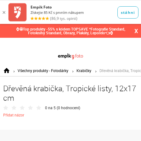
0,00
Kč
⌚🤩Top produkty -55% s kódem TOPSAVE *Fotografie Standard,
X
Fotoknihy Standard, Obrazy, Plakáty, Leporelo👈⌚
Všechny produkty - Fotodárky
Krabičky
Dřevěná krabička, Tropic
Dřevěná krabička, Tropické listy, 12x17
cm
0 na 5 (
0 hodnocení
)
Přidat názor