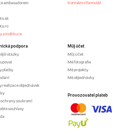
te ambasadorem
Kontaktní formulář
to.sk
to.ro
my a indtituce
nícká podpora
Můj účet
ější otázky
Můj účet
kupovat
Mé fotografie
 platby
Mé projekty
odání
Mé objednávky
 realizace objednávek
nky
Provozovatel plateb
 ochrany soukromí
obte souhlasy
ěda