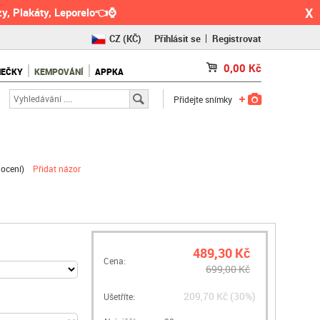
X
y, Plakáty, Leporelo👈⌚
CZ
(KČ)
Přihlásit se
Registrovat
SK
(€)
0,00
Kč
NEČKY
KEMPOVÁNÍ
APPKA
RO
(RON)
Přidejte snímky
ocení
)
Přidat názor
489,30 Kč
Cena:
699,00 Kč
209,70 Kč (30%)
Ušetříte: