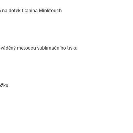
á na dotek tkanina Minktouch
rováděný metodou sublimačního tisku
ožku