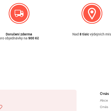
Doručení zdarma
Nad
8 tisíc
výdejních mís
pro objednávky na
900 Kč
O nás
Akce
O nás