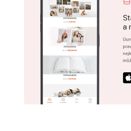
St
a 
Úsm
pra
nejk
můž