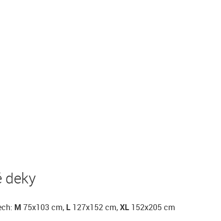
é deky
ech:
M
75x103 cm,
L
127x152 cm,
XL
152x205 cm