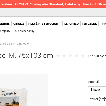
 kódem TOPSAVE *Fotografie Standard, Fotoknihy Standard, Obraz
OKNIHA
OBRAZY
PLAKÁTY S FOTOGRAFIÍ
LEPORELO
FOTOALBA
HR
projekty
Mé objednávky
 prarodiče, M, 75x103 cm
iče, M, 75x103 cm
0 na 5 (
0 hodn
Materiál:
Rozměr [cm]: