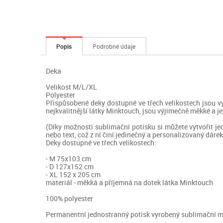
Popis
Podrobné údaje
Deka
Velikost M/L/XL
Polyester
Přispůsobené deky dostupné ve třech velikostech jsou vyn
nejkvalitnější látky Minktouch, jsou výjimečně měkké a je
(Díky možnosti sublimační potisku si můžete vytvořit jed
nebo text, což z ní činí jedinečný a personalizovaný dárek
Deky dostupné ve třech velikostech:
- M 75x103 cm
- D 127x152 cm
- XL 152 x 205 cm
materiál - měkká a příjemná na dotek látka Minktouch
100% polyester
Permanentní jednostranný potisk vyrobený sublimační 