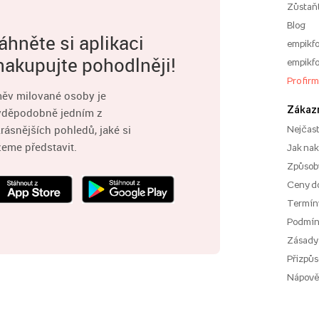
Zůstaň
Blog
áhněte si aplikaci
empikfo
nakupujte pohodlněji!
empikfo
Pro fir
ěv milované osoby je
Zákaz
vděpodobně jedním z
rásnějších pohledů, jaké si
Nejčast
eme představit.
Jak na
Způsoby
Ceny d
Termíny
Podmí
Zásady
Přizpůs
Nápov