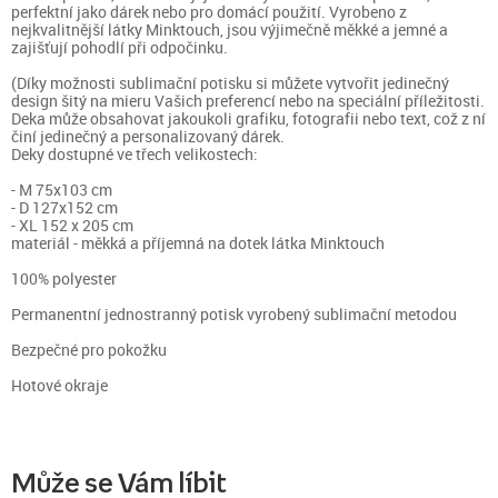
perfektní jako dárek nebo pro domácí použití. Vyrobeno z
nejkvalitnější látky Minktouch, jsou výjimečně měkké a jemné a
zajišťují pohodlí při odpočinku.
(Díky možnosti sublimační potisku si můžete vytvořit jedinečný
design šitý na mieru Vašich preferencí nebo na speciální příležitosti.
Deka může obsahovat jakoukoli grafiku, fotografii nebo text, což z ní
činí jedinečný a personalizovaný dárek.
Deky dostupné ve třech velikostech:
- M 75x103 cm
- D 127x152 cm
- XL 152 x 205 cm
materiál - měkká a příjemná na dotek látka Minktouch
100% polyester
Permanentní jednostranný potisk vyrobený sublimační metodou
Bezpečné pro pokožku
Hotové okraje
Může se Vám líbit