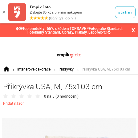
0,00
Kč
⌚🤩Top produkty -55% s kódem TOPSAVE *Fotografie Standard,
X
Fotoknihy Standard, Obrazy, Plakáty, Leporelo👈⌚
Interiérové dekorace
Přikrývky
Přikrývka USA, M, 75x103 cm
Přikrývka USA, M, 75x103 cm
0 na 5 (
0 hodnocení
)
Přidat názor