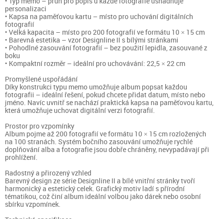
• Typ memo – pruh pro popis u každé fotografie usnadňuje
personalizaci
• Kapsa na paměťovou kartu – místo pro uchování digitálních
fotografií
• Velká kapacita – místo pro 200 fotografií ve formátu 10 × 15 cm
• Barevná estetika – vzor Designline II s bílými stránkami
• Pohodlné zasouvání fotografií – bez použití lepidla, zasouvané z
boku
• Kompaktní rozměr – ideální pro uchovávání: 22,5 × 22 cm
Promyšlené uspořádání
Díky konstrukci typu memo umožňuje album popsat každou
fotografii – ideální řešení, pokud chcete přidat datum, místo nebo
jméno. Navíc uvnitř se nachází praktická kapsa na paměťovou kartu,
která umožňuje uchovat digitální verzi fotografií.
Prostor pro vzpomínky
Album pojme až 200 fotografií ve formátu 10 × 15 cm rozložených
na 100 stranách. Systém bočního zasouvání umožňuje rychlé
doplňování alba a fotografie jsou dobře chráněny, nevypadávají při
prohlížení.
Radostný a přirozený vzhled
Barevný design ze série Designline II a bílé vnitřní stránky tvoří
harmonický a estetický celek. Grafický motiv ladí s přírodní
tématikou, což činí album ideální volbou jako dárek nebo osobní
sbírku vzpomínek.