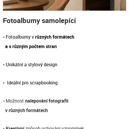
Fotoalbumy samolepící
-
Fotoalbumy v
různých formátech
a s různým počtem stran
-
Unikátní a stylový design
-
Ideální pro scrapbooking
-
Možnost
nalepování fotografií
v různých formátech
-
Kreativní
způsob uchování vzpomínek