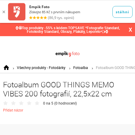
0,00
Kč
⌚🤩Top produkty -55% s kódem TOPSAVE *Fotografie Standard,
X
Fotoknihy Standard, Obrazy, Plakáty, Leporelo👈⌚
Všechny produkty - Fotodárky
Fotoalba
Fotoalbum GOOD THINGS
Fotoalbum GOOD THINGS MEMO
VIBES 200 fotografií, 22,5x22 cm
0 na 5 (
0 hodnocení
)
Přidat názor