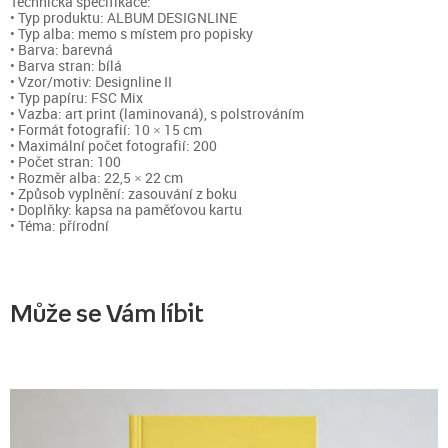
Technická specifikace:
• Typ produktu: ALBUM DESIGNLINE
• Typ alba: memo s místem pro popisky
• Barva: barevná
• Barva stran: bílá
• Vzor/motiv: Designline II
• Typ papíru: FSC Mix
• Vazba: art print (laminovaná), s polstrováním
• Formát fotografií: 10 × 15 cm
• Maximální počet fotografií: 200
• Počet stran: 100
• Rozměr alba: 22,5 × 22 cm
• Způsob vyplnění: zasouvání z boku
• Doplňky: kapsa na paměťovou kartu
• Téma: přírodní
Může se Vám líbit