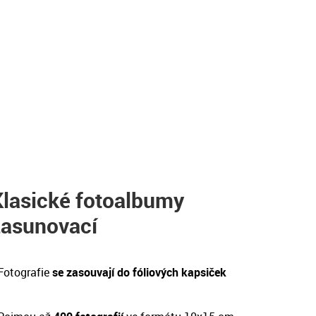
Klasické fotoalbumy
zasunovací
Fotografie
se zasouvají do fóliových kapsiček