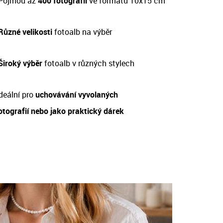
Pojmou až
400 fotografií
ve formátu 10x15 cm
Různé velikosti
fotoalb na výběr
 Široký výběr
fotoalb v různých stylech
deální pro
uchovávání vyvolaných
otografií nebo jako praktický dárek