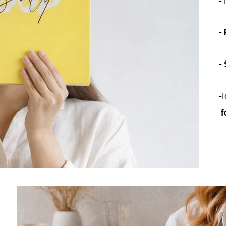
-
-
-
-
I
f