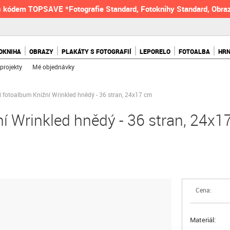
 kódem TOPSAVE *Fotografie Standard, Fotoknihy Standard, Obraz
OKNIHA
OBRAZY
PLAKÁTY S FOTOGRAFIÍ
LEPORELO
FOTOALBA
HR
projekty
Mé objednávky
 fotoalbum Knižní Wrinkled hnědý - 36 stran, 24x17 cm
í Wrinkled hnědý - 36 stran, 24x1
Cena:
Materiál: