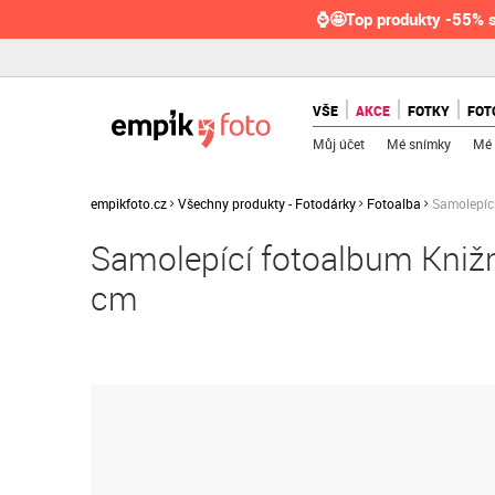
⌚🤩Top produkty -55% s
VŠE
AKCE
FOTKY
FOT
Můj účet
Mé snímky
Mé 
empikfoto.cz
Všechny produkty - Fotodárky
Fotoalba
Samolepící
Samolepící fotoalbum Knižn
cm