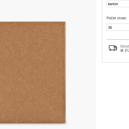
Počet stran:
Doruč
st. (1