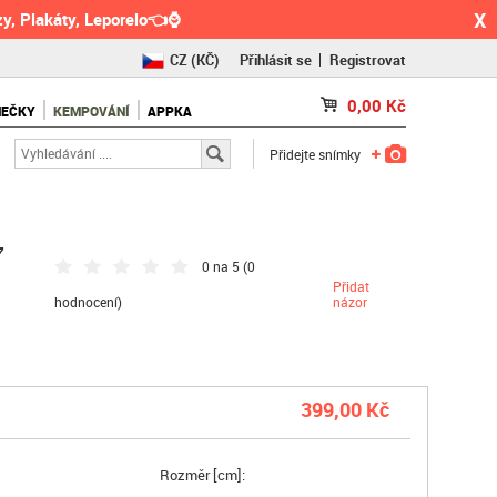
X
y, Plakáty, Leporelo👈⌚
CZ
(KČ)
Přihlásit se
Registrovat
SK
(€)
0,00
Kč
NEČKY
KEMPOVÁNÍ
APPKA
RO
(RON)
Přidejte snímky
7
0 na 5 (
0
Přidat
hodnocení
)
názor
399,00 Kč
Rozměr [cm]: