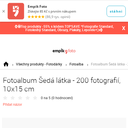
0,00
Kč
⌚🤩Top produkty -55% s kódem TOPSAVE *Fotografie Standard,
X
Fotoknihy Standard, Obrazy, Plakáty, Leporelo👈⌚
Všechny produkty - Fotodárky
Fotoalba
Fotoalbum Šedá látka - 
Fotoalbum Šedá látka - 200 fotografií,
10x15 cm
0 na 5 (
0 hodnocení
)
Přidat názor