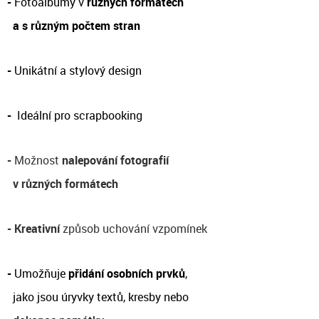
-
Fotoalbumy v
různých formátech
a s různým počtem stran
-
Unikátní a stylový design
-
Ideální pro scrapbooking
-
Možnost
nalepování fotografií
v různých formátech
-
Kreativní
způsob uchování vzpomínek
-
Umožňuje
přidání osobních prvků
,
jako jsou
úryvky textů, kresby nebo