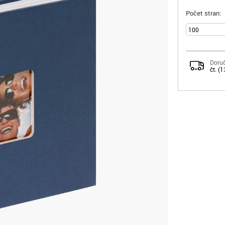
Počet stran:
Doruč
čt. (1