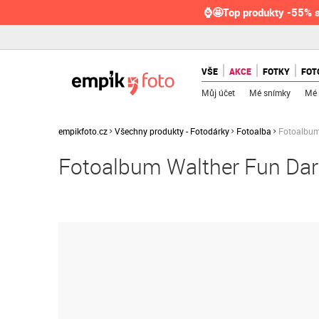
⌚🤩Top produkty -55% s
VŠE
AKCE
FOTKY
FOT
Můj účet
Mé snímky
Mé 
empikfoto.cz
Všechny produkty - Fotodárky
Fotoalba
Fotoalbum 
Fotoalbum Walther Fun Dark