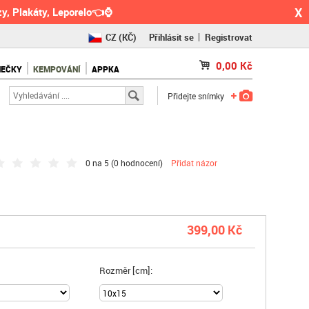
X
y, Plakáty, Leporelo👈⌚
CZ
(KČ)
Přihlásit se
Registrovat
SK
(€)
0,00
Kč
NEČKY
KEMPOVÁNÍ
APPKA
RO
(RON)
Přidejte snímky
0 na 5 (
0 hodnocení
)
Přidat názor
399,00 Kč
Rozměr [cm]: