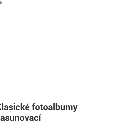
í.
Klasické fotoalbumy
zasunovací