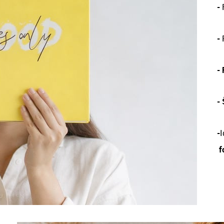
-
-
-
-
-
I
f