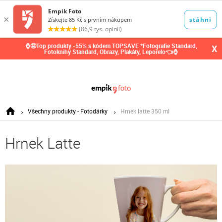
0,00
Kč
⌚🤩Top produkty -55% s kódem TOPSAVE *Fotografie Standard,
X
Fotoknihy Standard, Obrazy, Plakáty, Leporelo👈⌚
Všechny produkty - Fotodárky
Hrnek latte 350 ml
Hrnek Latte