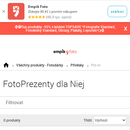
0,00
Kč
⌚🤩Top produkty -55% s kódem TOPSAVE *Fotografie Standard,
X
Fotoknihy Standard, Obrazy, Plakáty, Leporelo👈⌚
Všechny produkty - Fotodárky
Přívěsky
Pro ni
FotoPrezenty dla Niej
Filtrovat
0
produkty
Třídit: