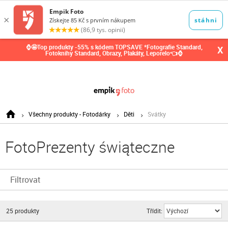
0,00
Kč
⌚🤩Top produkty -55% s kódem TOPSAVE *Fotografie Standard,
X
Fotoknihy Standard, Obrazy, Plakáty, Leporelo👈⌚
Všechny produkty - Fotodárky
Děti
Svátky
FotoPrezenty świąteczne
Filtrovat
25
produkty
Třídit: