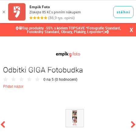
0,00
Kč
⌚🤩Top produkty -55% s kódem TOPSAVE *Fotografie Standard,
X
Fotoknihy Standard, Obrazy, Plakáty, Leporelo👈⌚
Odbitki GIGA Fotobudka
0 na 5 (
0 hodnocení
)
Přidat názor