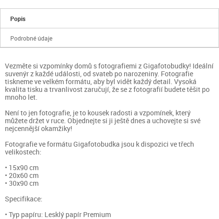
Popis
Podrobné údaje
Vezměte si vzpomínky domů s fotografiemi z Gigafotobudky! Ideální
suvenýr z každé události, od svateb po narozeniny. Fotografie
tiskneme ve velkém formátu, aby byl vidět každý detail. Vysoká
kvalita tisku a trvanlivost zaručují, že se z fotografií budete těšit po
mnoho let.
Není to jen fotografie, je to kousek radosti a vzpomínek, který
můžete držet v ruce. Objednejte si ji ještě dnes a uchovejte si své
nejcennější okamžiky!
Fotografie ve formátu Gigafotobudka jsou k dispozici ve třech
velikostech:
• 15x90 cm
• 20x60 cm
• 30x90 cm
Specifikace:
• Typ papíru: Lesklý papír Premium