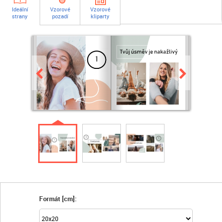
Ideální
Vzorové
Vzorové
strany
pozadí
kliparty
Formát [cm]: