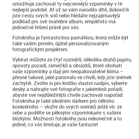
umožňuje zachovat ty nejcennější vzpomínky v té
nejlepší podobě. Ať už se vám narodilo dítě, dokončili
jste cestu svých snů nebo hledáte nejzajímavější
podklad pro své svatební album, empikfoto má
jedinečné řešení právě pro vás.
Fotokniha je fantastickou památkou, která může být
také vaším prvním, úplně personalizovaným
fotografickým projektem.
Vybírat můžete ze čtyř rozměrů, několika druhů papíru,
spousty pozadí, rámečků a obrázků, které obohatí
vaše vzpomínky a dají jim neopakovatelné klima –
přesné takové, jaké panovalo ve chvíli, kdy jste snímek
zachytili. Zvolte si pro knížku vlastní nadpis, vyberte
desky a nahrajte své fotografie v jakémkoli pořadí,
abyste své nejdůležitější chvíle zachovali napořád.
Fotokniha je také ideálním dárkem pro někoho
konkrétního – vložte do svých snímků ještě víc ze
sebe a podělte se pěknými vzpomínkami s vašimi
blízkými. Možnosti fotoknihy jsou nekonečné a to
jediné, co vás limituje, je vaše fantazie!