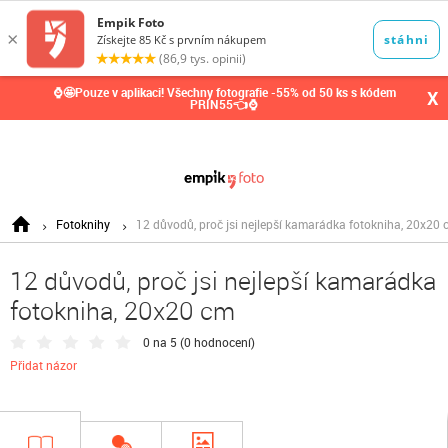
0,00
Kč
⌚🤩Pouze v aplikaci! Všechny fotografie -55% od 50 ks s kódem
X
PRIN55👈⌚
Fotoknihy
12 důvodů, proč jsi nejlepší kamarádka fotokniha, 20x20 
12 důvodů, proč jsi nejlepší kamarádka
fotokniha, 20x20 cm
0 na 5 (
0 hodnocení
)
Přidat názor