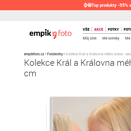
⌚🤩Top produkty -55% s
VŠE
AKCE
FOTKY
FOT
Můj účet
Mé snímky
Mé 
empikfoto.cz
Fotoknihy
Kolekce Král a Královna mého srdce - ver
Kolekce Král a Královna méh
cm