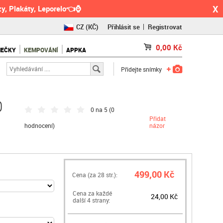
X
y, Plakáty, Leporelo👈⌚
CZ
(KČ)
Přihlásit se
Registrovat
SK
(€)
0,00
Kč
NEČKY
KEMPOVÁNÍ
APPKA
RO
(RON)
Přidejte snímky
0
0 na 5 (
0
Přidat
hodnocení
)
názor
499,00 Kč
Cena (za
28
str.):
Cena za každé
24,00 Kč
další 4 strany: