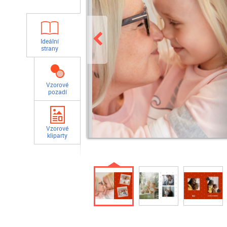
Ideální
strany
Vzorové
pozadí
Vzorové
kliparty