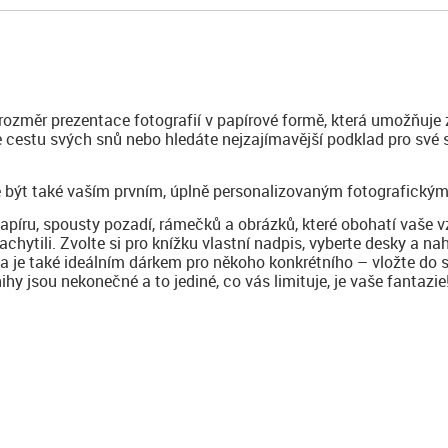
 rozměr prezentace fotografií v papírové formě, která umožňuje 
te cestu svých snů nebo hledáte nejzajímavější podklad pro své
 být také vaším prvním, úplně personalizovaným fotografickým
papíru, spousty pozadí, rámečků a obrázků, které obohatí vaše 
achytili. Zvolte si pro knížku vlastní nadpis, vyberte desky a na
ha je také ideálním dárkem pro někoho konkrétního – vložte do 
y jsou nekonečné a to jediné, co vás limituje, je vaše fantazie