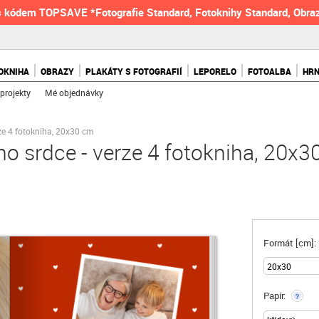
 kódem TOPSAVE *Fotografie Standard, Fotoknihy Standard, Obraz
OKNIHA
OBRAZY
PLAKÁTY S FOTOGRAFIÍ
LEPORELO
FOTOALBA
HR
projekty
Mé objednávky
ze 4 fotokniha, 20x30 cm
o srdce - verze 4 fotokniha, 20x3
Formát [cm]:
Papír:
?