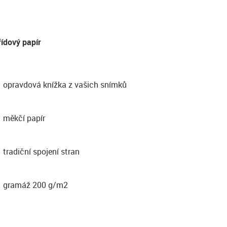
řídový papír
opravdová knížka z vašich snímků
měkčí papír
tradiční spojení stran
gramáž 200 g/m2