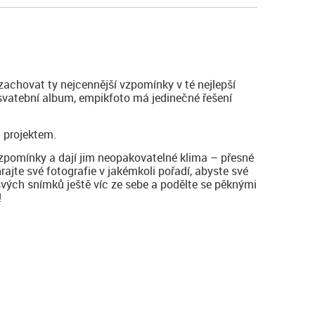
zachovat ty nejcennější vzpomínky v té nejlepší
 svatební album, empikfoto má jedinečné řešení
 projektem.
vzpomínky a dají jim neopakovatelné klima – přesné
hrajte své fotografie v jakémkoli pořadí, abyste své
svých snímků ještě víc ze sebe a podělte se pěknými
!