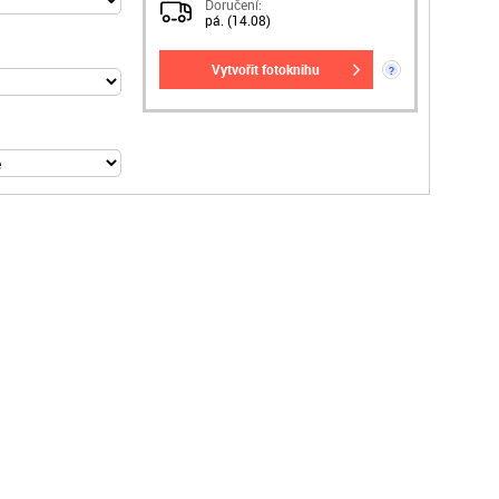
Doručení:
pá. (14.08)
vytvořit fotoknihu
?