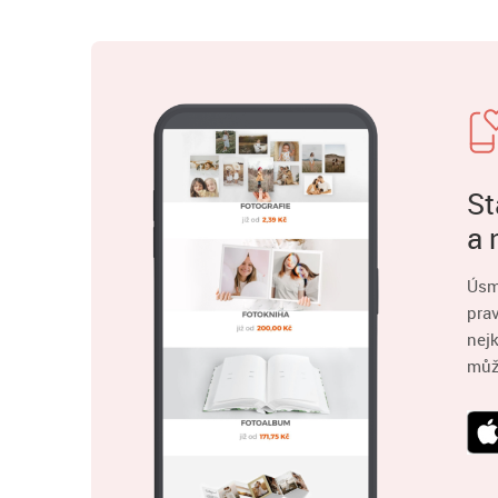
St
a 
Úsm
pra
nejk
můž