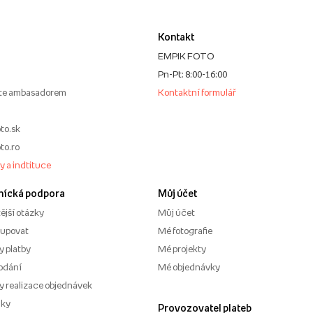
Kontakt
EMPIK FOTO
Pn-Pt: 8:00-16:00
te ambasadorem
Kontaktní formulář
to.sk
to.ro
my a indtituce
nícká podpora
Můj účet
ější otázky
Můj účet
kupovat
Mé fotografie
 platby
Mé projekty
odání
Mé objednávky
 realizace objednávek
nky
Provozovatel plateb