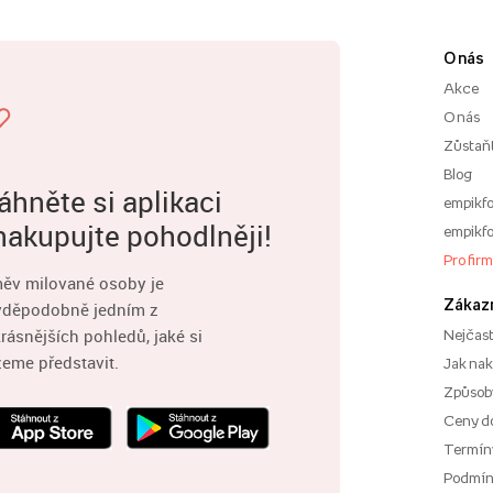
O nás
Akce
O nás
Zůstaň
Blog
áhněte si aplikaci
empikfo
nakupujte pohodlněji!
empikfo
Pro fir
ěv milované osoby je
Zákaz
vděpodobně jedním z
rásnějších pohledů, jaké si
Nejčast
eme představit.
Jak na
Způsoby
Ceny d
Termíny
Podmí