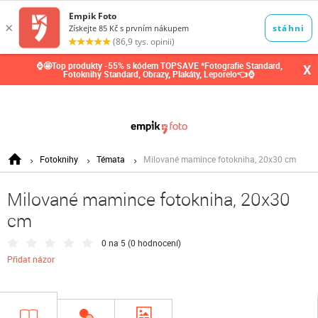
0,00
Kč
⌚🤩Top produkty -55% s kódem TOPSAVE *Fotografie Standard,
X
Fotoknihy Standard, Obrazy, Plakáty, Leporelo👈⌚
Fotoknihy
Témata
Milované mamince fotokniha, 20x30 cm
Milované mamince fotokniha, 20x30
cm
0 na 5 (
0 hodnocení
)
Přidat názor