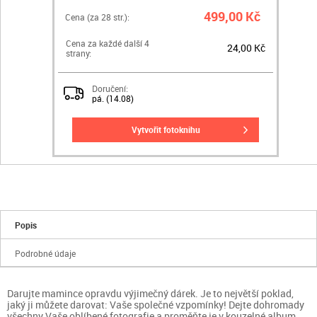
499,00 Kč
Cena (za
28
str.):
Cena za každé další 4
24,00 Kč
strany:
Doručení:
pá. (14.08)
vytvořit fotoknihu
Popis
Podrobné údaje
Darujte mamince opravdu výjimečný dárek. Je to největší poklad,
jaký ji můžete darovat: Vaše společné vzpomínky! Dejte dohromady
všechny Vaše oblíbené fotografie a proměňte je v kouzelné album