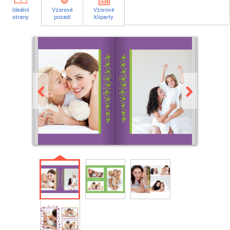
Ideální
Vzorové
Vzorové
strany
pozadí
kliparty