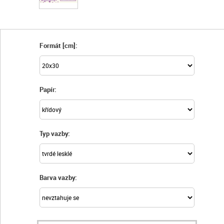
Formát [cm]:
Papír:
Typ vazby:
Barva vazby: