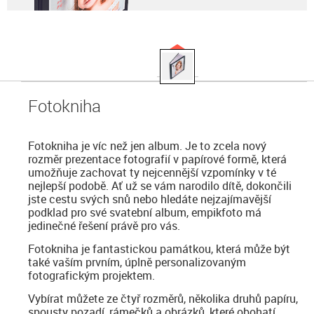
Fotokniha
Fotokniha je víc než jen album. Je to zcela nový
rozměr prezentace fotografií v papírové formě, která
umožňuje zachovat ty nejcennější vzpomínky v té
nejlepší podobě. Ať už se vám narodilo dítě, dokončili
jste cestu svých snů nebo hledáte nejzajímavější
podklad pro své svatební album, empikfoto má
jedinečné řešení právě pro vás.
Fotokniha je fantastickou památkou, která může být
také vaším prvním, úplně personalizovaným
fotografickým projektem.
Vybírat můžete ze čtyř rozměrů, několika druhů papíru,
spousty pozadí, rámečků a obrázků, které obohatí