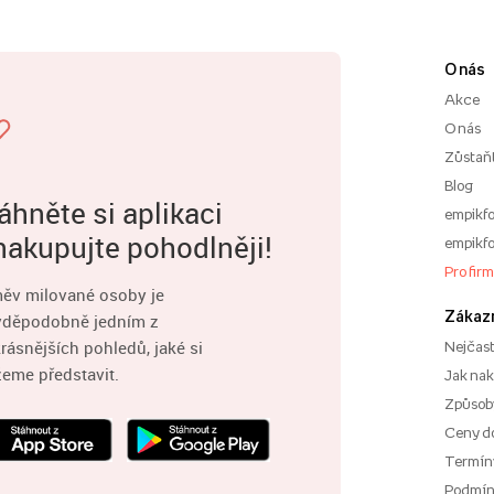
O nás
Akce
O nás
Zůstaň
Blog
áhněte si aplikaci
empikfo
nakupujte pohodlněji!
empikfo
Pro fir
ěv milované osoby je
Zákaz
vděpodobně jedním z
rásnějších pohledů, jaké si
Nejčast
eme představit.
Jak na
Způsoby
Ceny d
Termíny
Podmí