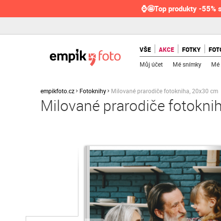
⌚🤩Top produkty -55% s
VŠE
AKCE
FOTKY
FOT
Můj účet
Mé snímky
Mé 
empikfoto.cz
Fotoknihy
Milované prarodiče fotokniha, 20x30 cm
Milované prarodiče fotokni