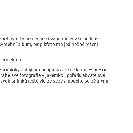
zachovat ty nejcennější vzpomínky v té nejlepší
 svatební album, empikfoto má jedinečné řešení
 projektem.
vzpomínky a dají jim neopakovatelné klima – přesné
hrajte své fotografie v jakémkoli pořadí, abyste své
svých snímků ještě víc ze sebe a podělte se pěknými
!