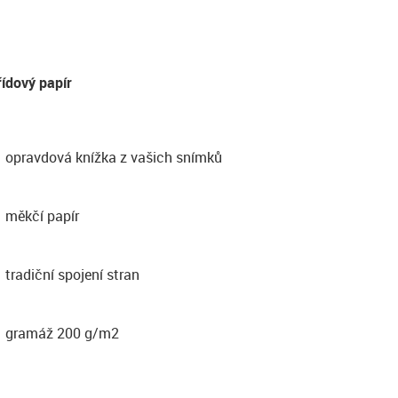
řídový papír
opravdová knížka z vašich snímků
měkčí papír
tradiční spojení stran
gramáž 200 g/m2