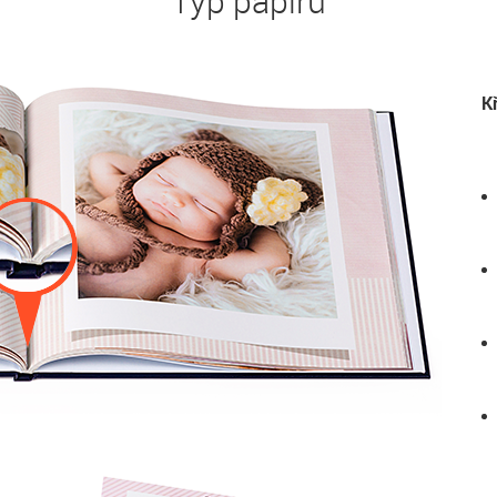
Typ papíru
K