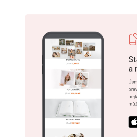
St
a 
Úsm
pra
nejk
můž