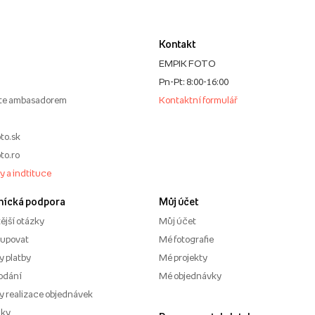
Kontakt
EMPIK FOTO
Pn-Pt: 8:00-16:00
te ambasadorem
Kontaktní formulář
to.sk
to.ro
my a indtituce
nícká podpora
Můj účet
ější otázky
Můj účet
kupovat
Mé fotografie
 platby
Mé projekty
odání
Mé objednávky
 realizace objednávek
nky