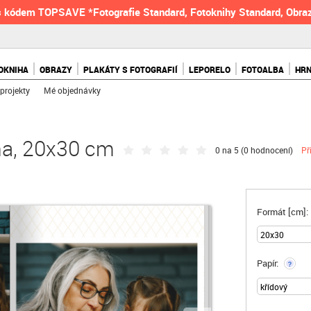
 kódem TOPSAVE *Fotografie Standard, Fotoknihy Standard, Obraz
OKNIHA
OBRAZY
PLAKÁTY S FOTOGRAFIÍ
LEPORELO
FOTOALBA
HR
projekty
Mé objednávky
ha, 20x30 cm
0 na 5 (
0 hodnocení
)
Př
Formát [cm]:
Papír:
?