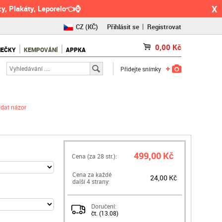
X
y, Plakáty, Leporelo👈⌚
CZ
(KČ)
Přihlásit se
Registrovat
SK
(€)
0,00
Kč
NEČKY
KEMPOVÁNÍ
APPKA
RO
(RON)
Přidejte snímky
idat názor
499,00 Kč
Cena (za
28
str.):
Cena za každé
24,00 Kč
další 4 strany:
Doručení:
čt. (13.08)