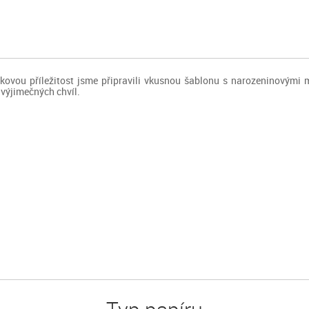
ovou příležitost jsme připravili vkusnou šablonu s narozeninovými m
výjimečných chvíl.