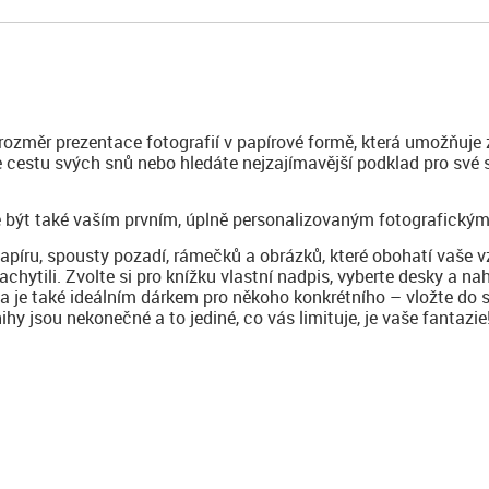
 rozměr prezentace fotografií v papírové formě, která umožňuje 
te cestu svých snů nebo hledáte nejzajímavější podklad pro své
 být také vaším prvním, úplně personalizovaným fotografickým
papíru, spousty pozadí, rámečků a obrázků, které obohatí vaše 
achytili. Zvolte si pro knížku vlastní nadpis, vyberte desky a na
ha je také ideálním dárkem pro někoho konkrétního – vložte do 
y jsou nekonečné a to jediné, co vás limituje, je vaše fantazie