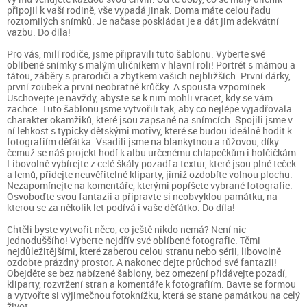
připojil k vaší rodině, vše vypadá jinak. Doma máte celou řadu
roztomilých snímků. Je načase poskládat je a dát jim adekvátní
vazbu. Do díla!
Pro vás, milí rodiče, jsme připravili tuto šablonu. Vyberte své
oblíbené snímky s malým uličníkem v hlavní roli! Portrét s mámou a
tátou, záběry s prarodiči a zbytkem vašich nejbližších. První dárky,
první zoubek a první neobratně krůčky. A spousta vzpomínek.
Uschovejte je navždy, abyste se k nim mohli vracet, kdy se vám
zachce. Tuto šablonu jsme vytvořili tak, aby co nejlépe vyjadřovala
charakter okamžiků, které jsou zapsané na snímcích. Spojili jsme v
ní lehkost s typicky dětskými motivy, které se budou ideálně hodit k
fotografiím děťátka. Vsadili jsme na blankytnou a růžovou, díky
čemuž se náš projekt hodí k albu určenému chlapečkům i holčičkám.
Libovolně vybírejte z celé škály pozadí a textur, které jsou plné teček
a lemů, přidejte neuvěřitelné kliparty, jimiž ozdobíte volnou plochu.
Nezapomínejte na komentáře, kterými popíšete vybrané fotografie.
Osvoboďte svou fantazii a připravte si neobvyklou památku, na
kterou se za několik let podívá i vaše děťátko. Do díla!
Chtěli byste vytvořit něco, co ještě nikdo nemá? Není nic
jednoduššího! Vyberte nejdřív své oblíbené fotografie. Těmi
nejdůležitějšími, které zaberou celou stranu nebo sérii, libovolně
ozdobte prázdný prostor. A nakonec dejte průchod své fantazii!
Obejděte se bez nabízené šablony, bez omezení přidávejte pozadí,
kliparty, rozvržení stran a komentáře k fotografiím. Bavte se formou
a vytvořte si výjimečnou fotoknížku, která se stane památkou na celý
život.