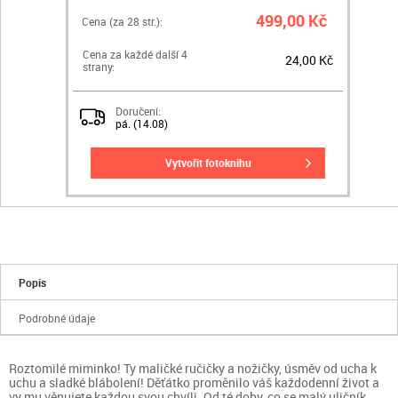
499,00 Kč
Cena (za
28
str.):
Cena za každé další 4
24,00 Kč
strany:
Doručení:
pá. (14.08)
vytvořit fotoknihu
Popis
Podrobné údaje
Roztomilé miminko! Ty maličké ručičky a nožičky, úsměv od ucha k
uchu a sladké blábolení! Děťátko proměnilo váš každodenní život a
vy mu věnujete každou svou chvíli. Od té doby, co se malý uličník