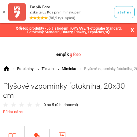
0,00
Kč
⌚🤩Top produkty -55% s kódem TOPSAVE *Fotografie Standard,
X
Fotoknihy Standard, Obrazy, Plakáty, Leporelo👈⌚
Fotoknihy
Témata
Miminko
Plyšové vzpomínky fotokniha, 
Plyšové vzpomínky fotokniha, 20x30
cm
0 na 5 (
0 hodnocení
)
Přidat názor