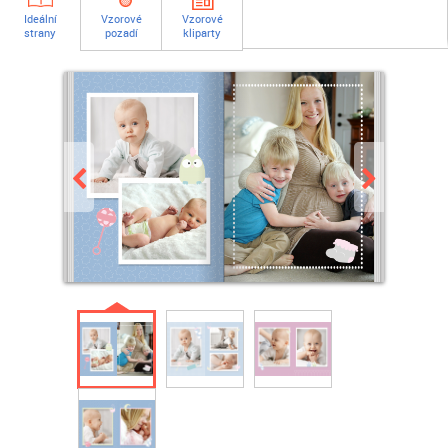
Ideální
Vzorové
Vzorové
strany
pozadí
kliparty