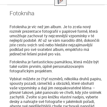
Fotokniha
Fotokniha je víc než jen album. Je to zcela nový
rozměr prezentace fotografií v papírové formě, která
umožňuje zachovat ty nejcennější vzpomínky v té
nejlepší podobě. Ať už se vám narodilo dítě, dokončili
jste cestu svých snů nebo hledáte nejzajímavější
podklad pro své svatební album, empikfoto má
jedinečné řešení právě pro vás.
Fotokniha je fantastickou památkou, která může být
také vaším prvním, úplně personalizovaným
fotografickým projektem.
Vybírat můžete ze čtyř rozměrů, několika druhů papíru,
spousty pozadí, rámečků a obrázků, které obohatí
vaše vzpomínky a dají jim neopakovatelné klima –
přesné takové, jaké panovalo ve chvíli, kdy jste snímek
zachytili. Zvolte si pro knížku vlastní nadpis, vyberte
desky a nahrajte své fotografie v jakémkoli pořadí,
abyste své nejdůležitější chvíle zachovali napořád.