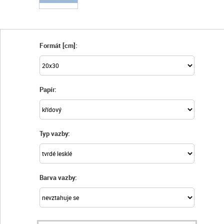
Formát [cm]:
Papír:
Typ vazby:
Barva vazby: