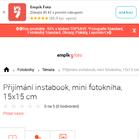
0,00
Kč
⌚🤩Top produkty -55% s kódem TOPSAVE *Fotografie Standard,
X
Fotoknihy Standard, Obrazy, Plakáty, Leporelo👈⌚
Fotoknihy
Témata
Přijímání instabook, mini fotokniha, 15x15 cm
Přijímání instabook, mini fotokniha,
15x15 cm
0 na 5 (
0 hodnocení
)
Přidat názor