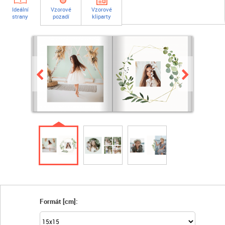
Ideální
Vzorové
Vzorové
strany
pozadí
kliparty
Formát [cm]: