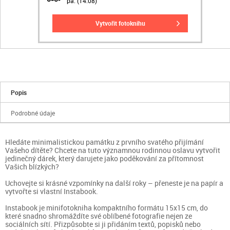
pá. (14.08)
vytvořit fotoknihu
Popis
Podrobné údaje
Hledáte minimalistickou památku z prvního svatého přijímání
Vašeho dítěte? Chcete na tuto významnou rodinnou oslavu vytvořit
jedinečný dárek, který darujete jako poděkování za přítomnost
Vašich blízkých?
Uchovejte si krásné vzpomínky na další roky – přeneste je na papír a
vytvořte si vlastní Instabook.
Instabook je minifotokniha kompaktního formátu 15x15 cm, do
které snadno shromáždíte své oblíbené fotografie nejen ze
sociálních sítí. Přizpůsobte si ji přidáním textů, popisků nebo