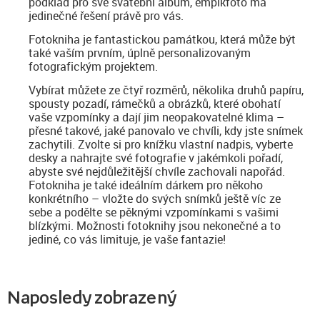
podklad pro své svatební album, empikfoto má
jedinečné řešení právě pro vás.
Fotokniha je fantastickou památkou, která může být
také vaším prvním, úplně personalizovaným
fotografickým projektem.
Vybírat můžete ze čtyř rozměrů, několika druhů papíru,
spousty pozadí, rámečků a obrázků, které obohatí
vaše vzpomínky a dají jim neopakovatelné klima –
přesné takové, jaké panovalo ve chvíli, kdy jste snímek
zachytili. Zvolte si pro knížku vlastní nadpis, vyberte
desky a nahrajte své fotografie v jakémkoli pořadí,
abyste své nejdůležitější chvíle zachovali napořád.
Fotokniha je také ideálním dárkem pro někoho
konkrétního – vložte do svých snímků ještě víc ze
sebe a podělte se pěknými vzpomínkami s vašimi
blízkými. Možnosti fotoknihy jsou nekonečné a to
jediné, co vás limituje, je vaše fantazie!
Naposledy zobrazený