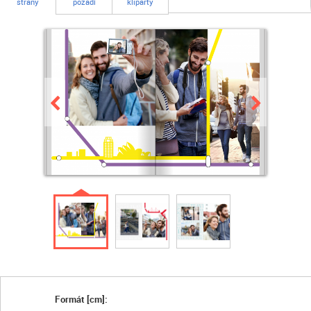
strany
pozadí
kliparty
Formát [cm]: