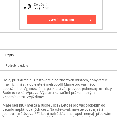
Doručení:
po. (17.08)
vytvořit fotoknihu
Popis
Podrobné údaje
Hola, průzkumníci! Cestovatelé po známých místech, dobyvatelé
hlavních měst a objevitelé metropolí! Máme pro vás něco
speciálního. Výjimečná mapa, která vás provede jedinečnými místy.
Bude to velká výprava. Výprava za vašimi prázdninovými
vzpomínkami. Vyjíždíme!
Máte rádi hluk města a rušné ulice? Léto je pro vás obdobím do
detailu naplánovaných cest. Navštěvovat, navštěvovat a ještě
jednou navštěvovat! Zákoutí největších metropolí nemají před vámi