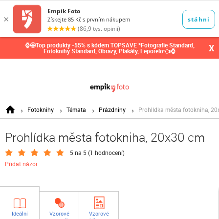
0,00
Kč
⌚🤩Top produkty -55% s kódem TOPSAVE *Fotografie Standard,
X
Fotoknihy Standard, Obrazy, Plakáty, Leporelo👈⌚
Fotoknihy
Témata
Prázdniny
Prohlídka města fotokniha, 2
Prohlídka města fotokniha, 20x30 cm
5 na 5 (
1 hodnocení
)
Přidat názor
Ideální
Vzorové
Vzorové