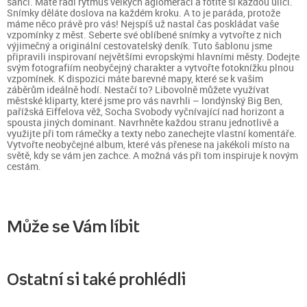
šanci. Máte rádi rytmus velkých aglomerací a fotíte si každou ulici.
Snímky děláte doslova na každém kroku. A to je paráda, protože
máme něco právě pro vás! Nejspíš už nastal čas poskládat vaše
vzpomínky z měst. Seberte své oblíbené snímky a vytvořte z nich
výjimečný a originální cestovatelský deník. Tuto šablonu jsme
připravili inspirovaní největšími evropskými hlavními městy. Dodejte
svým fotografiím neobyčejný charakter a vytvořte fotoknížku plnou
vzpomínek. K dispozici máte barevné mapy, které se k vašim
záběrům ideálně hodí. Nestačí to? Libovolně můžete využívat
městské kliparty, které jsme pro vás navrhli – londýnský Big Ben,
pařížská Eiffelova věž, Socha Svobody vyčnívající nad horizont a
spousta jiných dominant. Navrhněte každou stranu jednotlivě a
využijte při tom rámečky a texty nebo zanechejte vlastní komentáře.
Vytvořte neobyčejné album, které vás přenese na jakékoli místo na
světě, kdy se vám jen zachce. A možná vás při tom inspiruje k novým
cestám.
Může se Vám líbit
Ostatní si také prohlédli