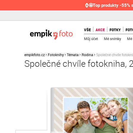
⌚🤩Top produkty -55% s
VŠE
AKCE
FOTKY
FOT
Můj účet
Mé snímky
Mé 
empikfoto.cz
Fotoknihy
Témata
Rodina
Společné chvíle fotokn
Společné chvíle fotokniha,