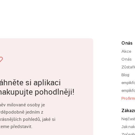
O nás
Akce
O nás
Zůstaň
Blog
áhněte si aplikaci
empikfo
nakupujte pohodlněji!
empikfo
Pro fir
ěv milované osoby je
Zákaz
vděpodobně jedním z
rásnějších pohledů, jaké si
Nejčast
eme představit.
Jak na
Způsoby