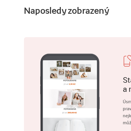
Naposledy zobrazený
St
a 
Úsm
pra
nejk
můž