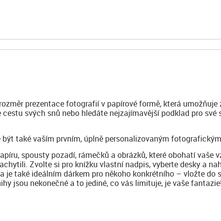
 rozměr prezentace fotografií v papírové formě, která umožňuje 
te cestu svých snů nebo hledáte nejzajímavější podklad pro své
 být také vaším prvním, úplně personalizovaným fotografickým
papíru, spousty pozadí, rámečků a obrázků, které obohatí vaše 
achytili. Zvolte si pro knížku vlastní nadpis, vyberte desky a na
ha je také ideálním dárkem pro někoho konkrétního – vložte do 
y jsou nekonečné a to jediné, co vás limituje, je vaše fantazie