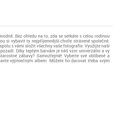
důvodně. Bez ohledu na to, zda se setkáte s celou rodinou
 si vybavit ty nejpříjemnější chvíle strávené společně.
olu s vámi složit všechny vaše fotografie. Využijte naší
á pozadí. Díky teplým barvám je náš vzor univerzální a vy
ezstarostné zábavy? Samozřejmě! Vyberte své oblíbené a
e bavte výjimečným albem. Můžete ho darovat třeba svým