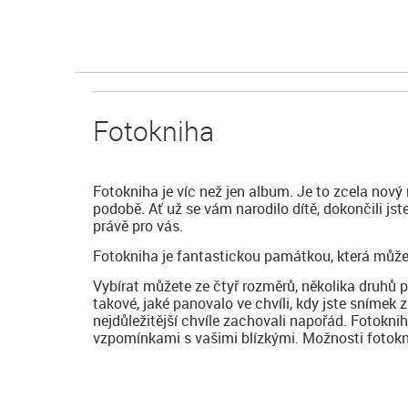
Fotokniha
Fotokniha je víc než jen album. Je to zcela nový
podobě. Ať už se vám narodilo dítě, dokončili js
právě pro vás.
Fotokniha je fantastickou památkou, která může
Vybírat můžete ze čtyř rozměrů, několika druhů 
takové, jaké panovalo ve chvíli, kdy jste snímek z
nejdůležitější chvíle zachovali napořád. Fotokni
vzpomínkami s vašimi blízkými. Možnosti fotoknih