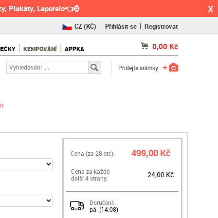
X
y, Plakáty, Leporelo👈⌚
CZ
(KČ)
Přihlásit se
Registrovat
SK
(€)
0,00
Kč
NEČKY
KEMPOVÁNÍ
APPKA
RO
(RON)
Přidejte snímky
or
499,00 Kč
Cena (za
28
str.):
Cena za každé
24,00 Kč
další 4 strany:
Doručení:
pá. (14.08)