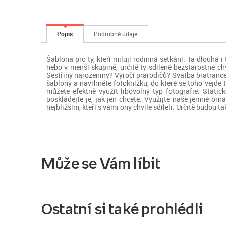
Popis
Podrobné údaje
Šablona pro ty, kteří milují rodinná setkání. Ta dlouhá 
nebo v menší skupině, určitě ty sdílené bezstarostné c
Sestřiny narozeniny? Výročí prarodičů? Svatba bratrance
šablony a navrhněte fotoknížku, do které se toho vejde t
můžete efektně využít libovolný typ fotografie. Stati
poskládejte je, jak jen chcete. Využijte naše jemné o
nejbližším, kteří s vámi ony chvíle sdíleli. Určitě budou
Může se Vám líbit
Ostatní si také prohlédli