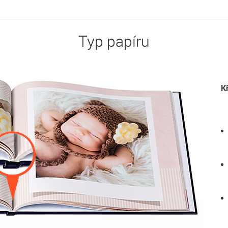
Typ papíru
K