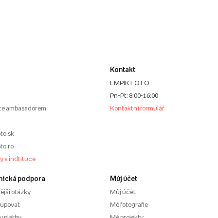
Kontakt
EMPIK FOTO
Pn-Pt: 8:00-16:00
te ambasadorem
Kontaktní formulář
to.sk
to.ro
my a indtituce
nícká podpora
Můj účet
ější otázky
Můj účet
kupovat
Mé fotografie
 platby
Mé projekty