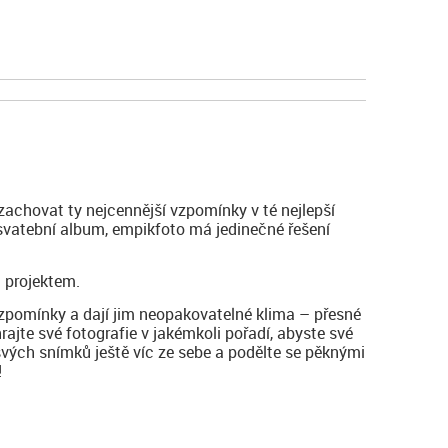
zachovat ty nejcennější vzpomínky v té nejlepší
 svatební album, empikfoto má jedinečné řešení
 projektem.
vzpomínky a dají jim neopakovatelné klima – přesné
hrajte své fotografie v jakémkoli pořadí, abyste své
svých snímků ještě víc ze sebe a podělte se pěknými
!