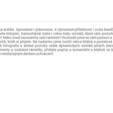
i ta krátká. Spontánní i plánovaná. K významné příležitosti i zcela bez
hvíle milujete. Samozřejmě máte i celou řadu snímků, které vám pomohou
? Nebo snad narozeniny vaší ratolesti? Rozhodli jsme se vám pomoci a sp
olik, kolik si přejete. Ne nadarmo jsme zvolili velice klidná a pastelov
cké fotografie a klidné portréty vedle dynamických snímků plných b
rnamenty a ozdobné rámečky, přidejte popisy a komentáře a kdykoli s
 tak neobyčejným dárkem uchváceni!