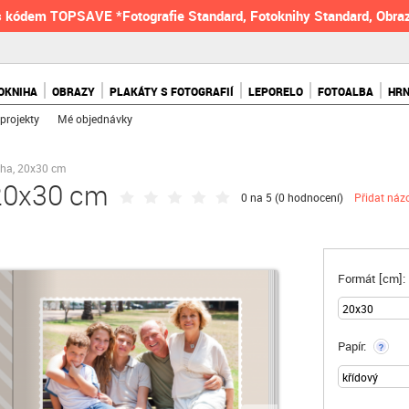
 kódem TOPSAVE *Fotografie Standard, Fotoknihy Standard, Obraz
OKNIHA
OBRAZY
PLAKÁTY S FOTOGRAFIÍ
LEPORELO
FOTOALBA
HR
projekty
Mé objednávky
iha, 20x30 cm
 20x30 cm
0 na 5 (
0 hodnocení
)
Přidat náz
Formát [cm]:
Papír:
?