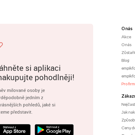
O nás
Akce
O nás
Zůstaň
Blog
áhněte si aplikaci
empikfo
nakupujte pohodlněji!
empikfo
Pro fir
ěv milované osoby je
Zákaz
vděpodobně jedním z
rásnějších pohledů, jaké si
Nejčast
eme představit.
Jak na
Způsoby
Ceny d