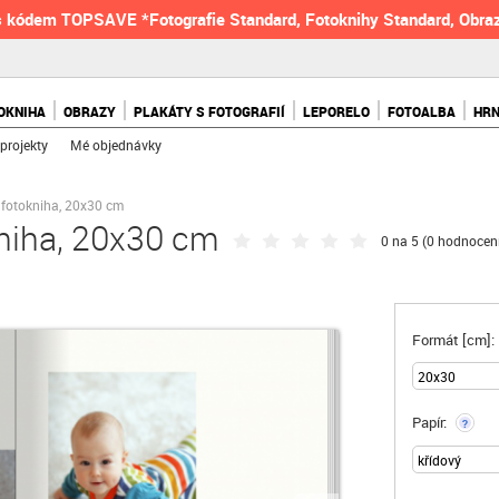
 kódem TOPSAVE *Fotografie Standard, Fotoknihy Standard, Obraz
OKNIHA
OBRAZY
PLAKÁTY S FOTOGRAFIÍ
LEPORELO
FOTOALBA
HR
projekty
Mé objednávky
 fotokniha, 20x30 cm
niha, 20x30 cm
0 na 5 (
0 hodnocen
Formát [cm]:
Papír:
?