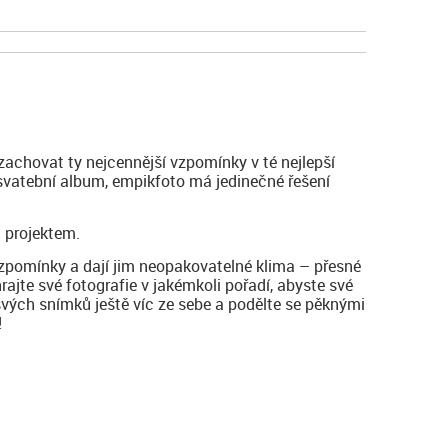
zachovat ty nejcennější vzpomínky v té nejlepší
 svatební album, empikfoto má jedinečné řešení
 projektem.
vzpomínky a dají jim neopakovatelné klima – přesné
hrajte své fotografie v jakémkoli pořadí, abyste své
svých snímků ještě víc ze sebe a podělte se pěknými
!