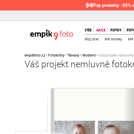
⌚🤩Top produkty -55% s
VŠE
AKCE
FOTKY
FOT
Můj účet
Mé snímky
Mé 
empikfoto.cz
Fotoknihy
Témata
Moderní
Váš projekt nemluvně
Váš projekt nemluvně fotok