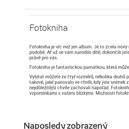
Fotokniha
Fotokniha je víc než jen album. Je to zcela nový
podobě. Ať už se vám narodilo dítě, dokončili js
právě pro vás.
Fotokniha je fantastickou památkou, která může
Vybírat můžete ze čtyř rozměrů, několika druhů 
takové, jaké panovalo ve chvíli, kdy jste snímek z
nejdůležitější chvíle zachovali napořád. Fotokni
vzpomínkami s vašimi blízkými. Možnosti fotoknih
Naposledy zobrazený