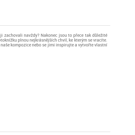
e ji zachovali navždy? Nakonec jsou to přece tak důležité
knížku plnou nejkrásnějších chvil, ke kterým se vracíte.
naše kompozice nebo se jimi inspirujte a vytvořte vlastní