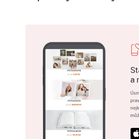
St
a 
Úsm
pra
nejk
můž