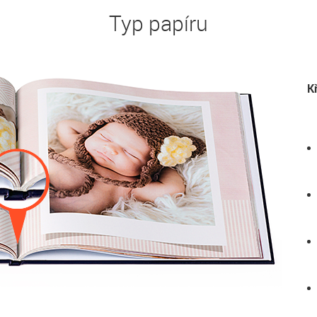
Typ papíru
K