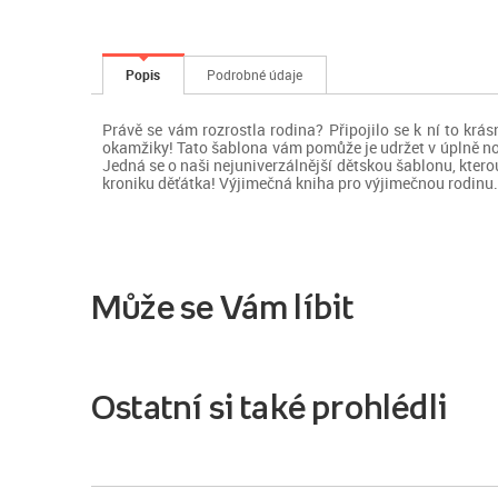
Popis
Podrobné údaje
Právě se vám rozrostla rodina? Připojilo se k ní to krás
okamžiky! Tato šablona vám pomůže je udržet v úplně nov
Jedná se o naši nejuniverzálnější dětskou šablonu, ktero
kroniku děťátka! Výjimečná kniha pro výjimečnou rodinu.
Může se Vám líbit
Ostatní si také prohlédli