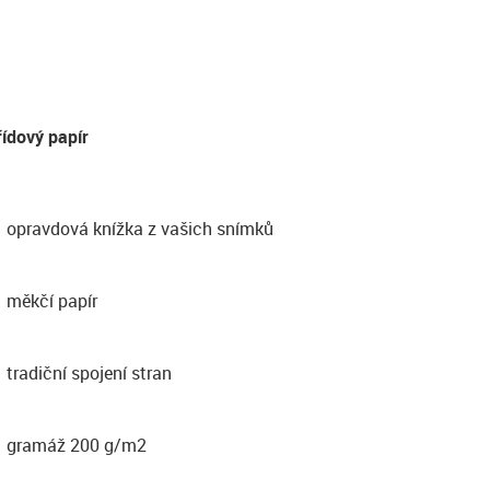
řídový papír
opravdová knížka z vašich snímků
měkčí papír
tradiční spojení stran
gramáž 200 g/m2