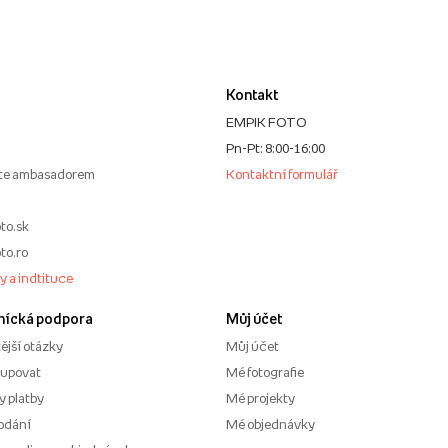
Kontakt
EMPIK FOTO
Pn-Pt: 8:00-16:00
te ambasadorem
Kontaktní formulář
to.sk
to.ro
my a indtituce
nícká podpora
Můj účet
ější otázky
Můj účet
kupovat
Mé fotografie
 platby
Mé projekty
odání
Mé objednávky