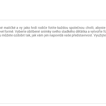
né maličké a vy jako hrdí rodiče fotíte každou společnou chvíli, abyst
é formě. Vyberte oblíbené snímky svého sladkého děťátka a vytvořte foto
u můžete ozdobit tak, jak vám jen napovídá vaše představivost. Využijte 