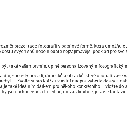
 rozměr prezentace fotografií v papírové formě, která umožňuje 
te cestu svých snů nebo hledáte nejzajímavější podklad pro své
 být také vaším prvním, úplně personalizovaným fotografickým
papíru, spousty pozadí, rámečků a obrázků, které obohatí vaše 
achytili. Zvolte si pro knížku vlastní nadpis, vyberte desky a na
ha je také ideálním dárkem pro někoho konkrétního – vložte do 
y jsou nekonečné a to jediné, co vás limituje, je vaše fantazie