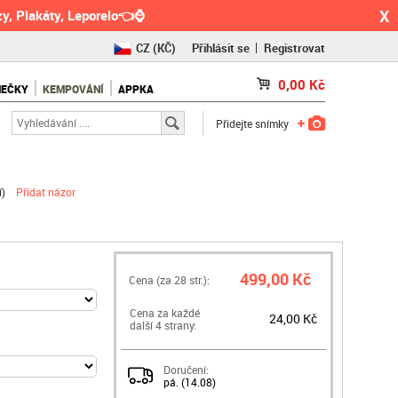
X
y, Plakáty, Leporelo👈⌚
CZ
(KČ)
Přihlásit se
Registrovat
SK
(€)
0,00
Kč
NEČKY
KEMPOVÁNÍ
APPKA
RO
(RON)
Přidejte snímky
í
)
Přidat názor
499,00 Kč
Cena (za
28
str.):
Cena za každé
24,00 Kč
další 4 strany:
Doručení:
pá. (14.08)