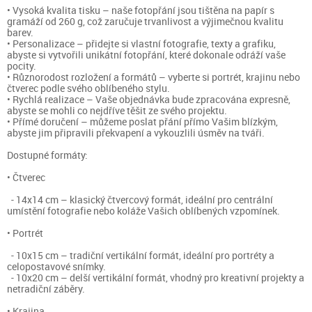
• Vysoká kvalita tisku – naše fotopřání jsou tištěna na papír s
gramáží od 260 g, což zaručuje trvanlivost a výjimečnou kvalitu
barev.
• Personalizace – přidejte si vlastní fotografie, texty a grafiku,
abyste si vytvořili unikátní fotopřání, které dokonale odráží vaše
pocity.
• Různorodost rozložení a formátů – vyberte si portrét, krajinu nebo
čtverec podle svého oblíbeného stylu.
• Rychlá realizace – Vaše objednávka bude zpracována expresně,
abyste se mohli co nejdříve těšit ze svého projektu.
• Přímé doručení – můžeme poslat přání přímo Vašim blízkým,
abyste jim připravili překvapení a vykouzlili úsměv na tváři.
Dostupné formáty:
• Čtverec
- 14x14 cm – klasický čtvercový formát, ideální pro centrální
umístění fotografie nebo koláže Vašich oblíbených vzpomínek.
• Portrét
- 10x15 cm – tradiční vertikální formát, ideální pro portréty a
celopostavové snímky.
- 10x20 cm – delší vertikální formát, vhodný pro kreativní projekty a
netradiční záběry.
• Krajina