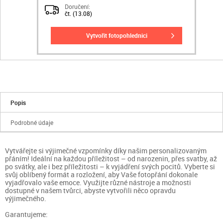
Doručení:
čt. (13.08)
vytvořit fotopohlednici
Popis
Podrobné údaje
Vytvářejte si výjimečné vzpomínky díky našim personalizovaným
přáním! Ideální na každou příležitost – od narozenin, přes svatby, až
po svátky, ale i bez příležitosti – k vyjádření svých pocitů. Vyberte si
svůj oblíbený formát a rozložení, aby Vaše fotopřání dokonale
vyjadřovalo vaše emoce. Využijte různé nástroje a možnosti
dostupné v našem tvůrci, abyste vytvořili něco opravdu
výjimečného.
Garantujeme: