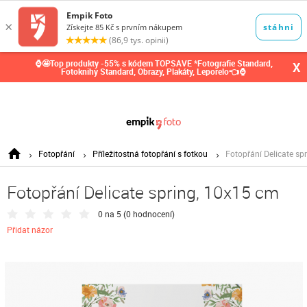
0,00
Kč
⌚🤩Top produkty -55% s kódem TOPSAVE *Fotografie Standard,
X
Fotoknihy Standard, Obrazy, Plakáty, Leporelo👈⌚
Fotopřání
Příležitostná fotopřání s fotkou
Fotopřání Delicate sp
Fotopřání Delicate spring, 10x15 cm
0 na 5 (
0 hodnocení
)
Přidat názor