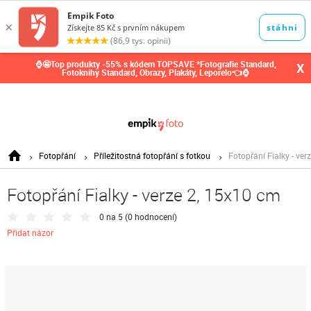
0,00
Kč
⌚🤩Top produkty -55% s kódem TOPSAVE *Fotografie Standard,
X
Fotoknihy Standard, Obrazy, Plakáty, Leporelo👈⌚
Fotopřání
Příležitostná fotopřání s fotkou
Fotopřání Fialky - ver
Fotopřání Fialky - verze 2, 15x10 cm
0 na 5 (
0 hodnocení
)
Přidat názor