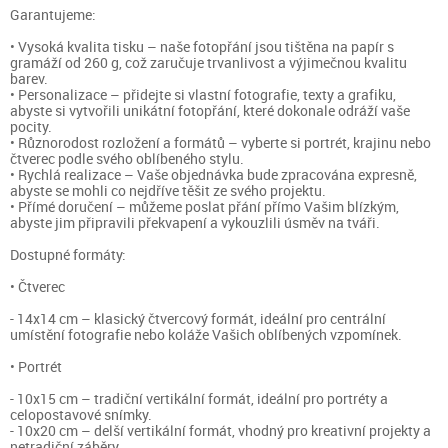
Garantujeme:
• Vysoká kvalita tisku – naše fotopřání jsou tištěna na papír s
gramáží od 260 g, což zaručuje trvanlivost a výjimečnou kvalitu
barev.
• Personalizace – přidejte si vlastní fotografie, texty a grafiku,
abyste si vytvořili unikátní fotopřání, které dokonale odráží vaše
pocity.
• Různorodost rozložení a formátů – vyberte si portrét, krajinu nebo
čtverec podle svého oblíbeného stylu.
• Rychlá realizace – Vaše objednávka bude zpracována expresně,
abyste se mohli co nejdříve těšit ze svého projektu.
• Přímé doručení – můžeme poslat přání přímo Vašim blízkým,
abyste jim připravili překvapení a vykouzlili úsměv na tváři.
Dostupné formáty:
• Čtverec
- 14x14 cm – klasický čtvercový formát, ideální pro centrální
umístění fotografie nebo koláže Vašich oblíbených vzpomínek.
• Portrét
- 10x15 cm – tradiční vertikální formát, ideální pro portréty a
celopostavové snímky.
- 10x20 cm – delší vertikální formát, vhodný pro kreativní projekty a
netradiční záběry.