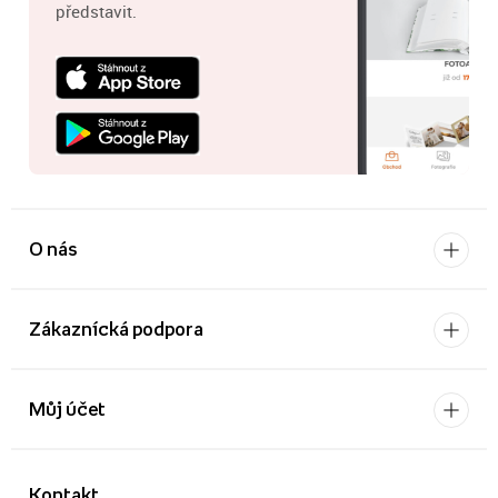
představit.
O nás
Zákaznícká podpora
Můj účet
Kontakt