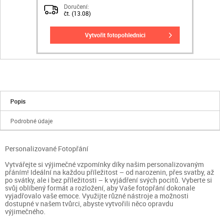
Doručení:
čt. (13.08)
vytvořit fotopohlednici
Popis
Podrobné údaje
Personalizované Fotopřání
Vytvářejte si výjimečné vzpomínky díky našim personalizovaným
přáním! Ideální na každou příležitost – od narozenin, přes svatby, až
po svátky, ale i bez příležitosti – k vyjádření svých pocitů. Vyberte si
svůj oblíbený formát a rozložení, aby Vaše fotopřání dokonale
vyjadřovalo vaše emoce. Využijte různé nástroje a možnosti
dostupné v našem tvůrci, abyste vytvořili něco opravdu
výjimečného.