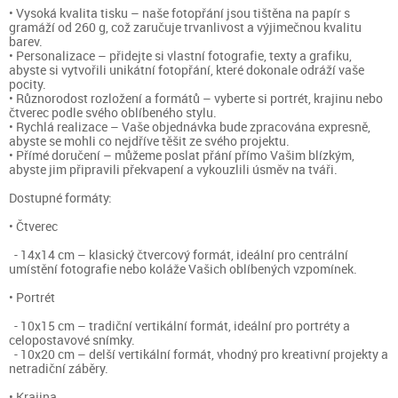
• Vysoká kvalita tisku – naše fotopřání jsou tištěna na papír s
gramáží od 260 g, což zaručuje trvanlivost a výjimečnou kvalitu
barev.
• Personalizace – přidejte si vlastní fotografie, texty a grafiku,
abyste si vytvořili unikátní fotopřání, které dokonale odráží vaše
pocity.
• Různorodost rozložení a formátů – vyberte si portrét, krajinu nebo
čtverec podle svého oblíbeného stylu.
• Rychlá realizace – Vaše objednávka bude zpracována expresně,
abyste se mohli co nejdříve těšit ze svého projektu.
• Přímé doručení – můžeme poslat přání přímo Vašim blízkým,
abyste jim připravili překvapení a vykouzlili úsměv na tváři.
Dostupné formáty:
• Čtverec
- 14x14 cm – klasický čtvercový formát, ideální pro centrální
umístění fotografie nebo koláže Vašich oblíbených vzpomínek.
• Portrét
- 10x15 cm – tradiční vertikální formát, ideální pro portréty a
celopostavové snímky.
- 10x20 cm – delší vertikální formát, vhodný pro kreativní projekty a
netradiční záběry.
• Krajina