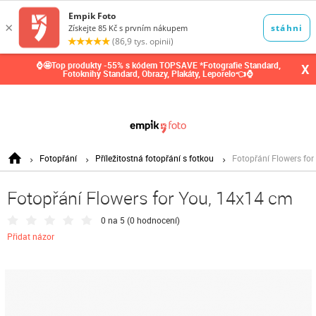
0,00
Kč
⌚🤩Top produkty -55% s kódem TOPSAVE *Fotografie Standard,
X
Fotoknihy Standard, Obrazy, Plakáty, Leporelo👈⌚
Fotopřání
Příležitostná fotopřání s fotkou
Fotopřání Flowers for
Fotopřání Flowers for You, 14x14 cm
0 na 5 (
0 hodnocení
)
Přidat názor