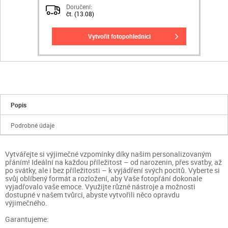
Doručení:
čt. (13.08)
vytvořit fotopohlednici
Popis
Podrobné údaje
Vytvářejte si výjimečné vzpomínky díky našim personalizovaným
přáním! Ideální na každou příležitost – od narozenin, přes svatby, až
po svátky, ale i bez příležitosti – k vyjádření svých pocitů. Vyberte si
svůj oblíbený formát a rozložení, aby Vaše fotopřání dokonale
vyjadřovalo vaše emoce. Využijte různé nástroje a možnosti
dostupné v našem tvůrci, abyste vytvořili něco opravdu
výjimečného.
Garantujeme: