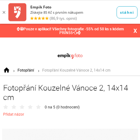
0,00
Kč
⌚🤩Pouze v aplikaci! Všechny fotografie -55% od 50 ks s kódem
X
PRIN55👈⌚
Fotopřání
Fotopřání Kouzelné Vánoce 2, 14x14 cm
Fotopřání Kouzelné Vánoce 2, 14x14
cm
0 na 5 (
0 hodnocení
)
Přidat názor