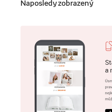
Naposledy zobrazený
St
a 
Úsm
pra
nejk
můž