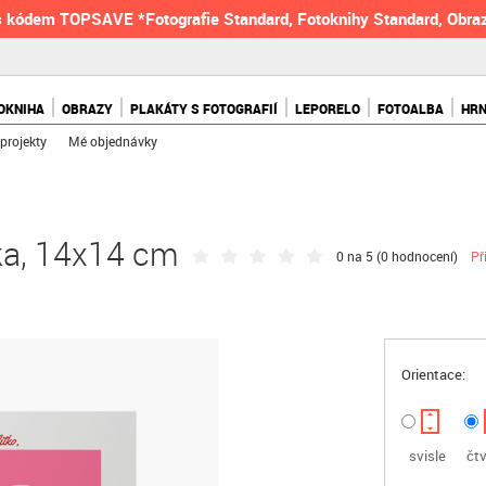
 kódem TOPSAVE *Fotografie Standard, Fotoknihy Standard, Obraz
OKNIHA
OBRAZY
PLAKÁTY S FOTOGRAFIÍ
LEPORELO
FOTOALBA
HR
projekty
Mé objednávky
ka, 14x14 cm
0 na 5 (
0 hodnocení
)
Př
Orientace:
svisle
čt