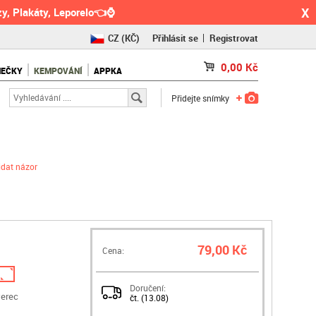
X
y, Plakáty, Leporelo👈⌚
CZ
(KČ)
Přihlásit se
Registrovat
SK
(€)
0,00
Kč
NEČKY
KEMPOVÁNÍ
APPKA
RO
(RON)
Přidejte snímky
idat názor
79,00 Kč
Cena:
Doručení:
verec
čt. (13.08)