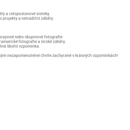
réty a celopostavové snímky.
í projekty a netradiční záběry.
krajinné nebo skupinové fotografie.
ramatické fotografie a široké záběry.
lná školní vzpomínka.
lízkým nezapomenutelné chvíle zachycené v krásných vzpomínkách!