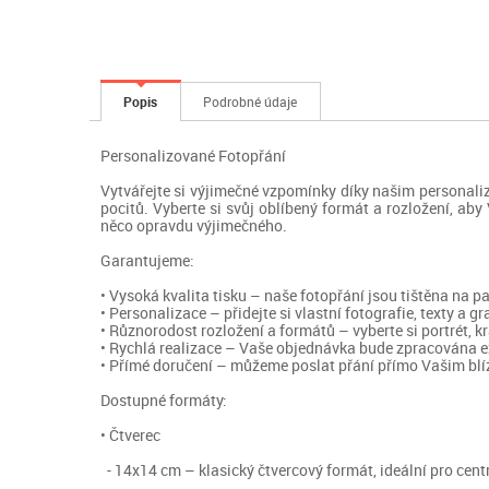
Popis
Podrobné údaje
Personalizované Fotopřání
Vytvářejte si výjimečné vzpomínky díky našim personalizo
pocitů. Vyberte si svůj oblíbený formát a rozložení, ab
něco opravdu výjimečného.
Garantujeme:
• Vysoká kvalita tisku – naše fotopřání jsou tištěna na p
• Personalizace – přidejte si vlastní fotografie, texty a gr
• Různorodost rozložení a formátů – vyberte si portrét, k
• Rychlá realizace – Vaše objednávka bude zpracována exp
• Přímé doručení – můžeme poslat přání přímo Vašim blízk
Dostupné formáty:
• Čtverec
- 14x14 cm – klasický čtvercový formát, ideální pro cen