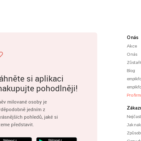
O nás
Akce
O nás
Zůstaň
Blog
áhněte si aplikaci
empikfo
nakupujte pohodlněji!
empikfo
Pro fir
ěv milované osoby je
Zákaz
vděpodobně jedním z
rásnějších pohledů, jaké si
Nejčast
eme představit.
Jak na
Způsoby
Ceny d