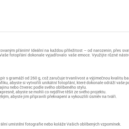
vaným přáním! Ideální na každou příležitost – od narozenin, přes svatby,
y Vaše fotopřání dokonale vyjadřovalo vaše emoce. Využijte různé nástr
apír s gramáží od 260 g, což zaručuje trvanlivost a výjimečnou kvalitu ba
afiku, abyste si vytvořili unikátní fotopřání, které dokonale odráží vaše p
rajinu nebo čtverec podle svého oblíbeného stylu.
resně, abyste se mohli co nejdříve těšit ze svého projektu.
ým, abyste jim připravili překvapení a vykouzlili úsměv na tváři.
trální umístění fotografie nebo koláže Vašich oblíbených vzpomínek.