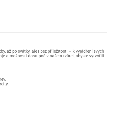
 až po svátky, ale i bez příležitosti – k vyjádření svých
oje a možnosti dostupné v našem tvůrci, abyste vytvořili
rev.
ocity.