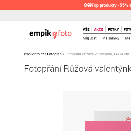
⌚🤩Top produkty -55% s
VŠE
AKCE
FOTKY
FOT
Můj účet
Mé snímky
Mé 
empikfoto.cz
Fotopřání
Fotopřání Růžová valentýnka, 14x14 cm
Fotopřání Růžová valentýn