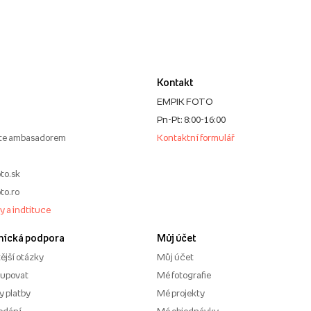
Kontakt
EMPIK FOTO
Pn-Pt: 8:00-16:00
te ambasadorem
Kontaktní formulář
to.sk
to.ro
my a indtituce
nícká podpora
Můj účet
ější otázky
Můj účet
kupovat
Mé fotografie
 platby
Mé projekty
odání
Mé objednávky