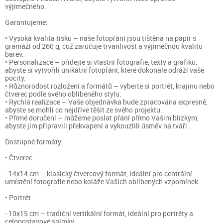
výjimečného.
Garantujeme:
• Vysoká kvalita tisku – naše fotopřání jsou tištěna na papír s
gramáží od 260 g, což zaručuje trvanlivost a výjimečnou kvalitu
barev.
• Personalizace – přidejte si vlastní fotografie, texty a grafiku,
abyste si vytvořili unikátní fotopřání, které dokonale odráží vaše
pocity.
• Různorodost rozložení a formátů – vyberte si portrét, krajinu nebo
čtverec podle svého oblíbeného stylu.
• Rychlá realizace – Vaše objednávka bude zpracována expresně,
abyste se mohli co nejdříve těšit ze svého projektu.
• Přímé doručení – můžeme poslat přání přímo Vašim blízkým,
abyste jim připravili překvapení a vykouzlili úsměv na tváři.
Dostupné formáty:
• Čtverec
- 14x14 cm – klasický čtvercový formát, ideální pro centrální
umístění fotografie nebo koláže Vašich oblíbených vzpomínek.
• Portrét
- 10x15 cm – tradiční vertikální formát, ideální pro portréty a
celopostavové snímky.