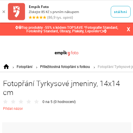
0,00
Kč
⌚🤩Top produkty -55% s kódem TOPSAVE *Fotografie Standard,
X
Fotoknihy Standard, Obrazy, Plakáty, Leporelo👈⌚
Fotopřání
Příležitostná fotopřání s fotkou
Fotopřání Tyrkysové 
Fotopřání Tyrkysové jmeniny, 14x14
cm
0 na 5 (
0 hodnocení
)
Přidat názor