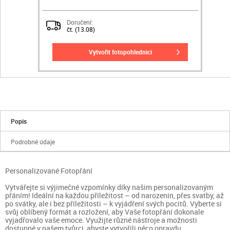
Doručení:
čt. (13.08)
vytvořit fotopohlednici
Popis
Podrobné údaje
Personalizované Fotopřání
Vytvářejte si výjimečné vzpomínky díky našim personalizovaným
přáním! Ideální na každou příležitost – od narozenin, přes svatby, až
po svátky, ale i bez příležitosti – k vyjádření svých pocitů. Vyberte si
svůj oblíbený formát a rozložení, aby Vaše fotopřání dokonale
vyjadřovalo vaše emoce. Využijte různé nástroje a možnosti
dostupné v našem tvůrci, abyste vytvořili něco opravdu