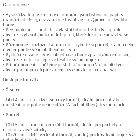
Garantujeme:
• Vysoká kvalita tisku – naše fotopřání jsou tištěna na papír s
gramáží od 260 g, což zaručuje trvanlivost a výjimečnou kvalitu
barev.
• Personalizace – přidejte si vlastní fotografie, texty a grafiku,
abyste si vytvořili unikátní fotopřání, které dokonale odráží vaše
pocity.
• Různorodost rozložení a formátů – vyberte si portrét, krajinu nebo
čtverec podle svého oblíbeného stylu.
• Rychlá realizace – Vaše objednávka bude zpracována expresně,
abyste se mohli co nejdříve těšit ze svého projektu.
• Přímé doručení – můžeme poslat přání přímo Vašim blízkým,
abyste jim připravili překvapení a vykouzlili úsměv na tváři.
Dostupné formáty:
• Čtverec
- 14x14 cm – klasický čtvercový formát, ideální pro centrální
umístění fotografie nebo koláže Vašich oblíbených vzpomínek.
• Portrét
- 10x15 cm – tradiční vertikální formát, ideální pro portréty a
celopostavové snímky.
- 10x20 cm – delší vertikální formát, vhodný pro kreativní projekty a
netradiční záběry.