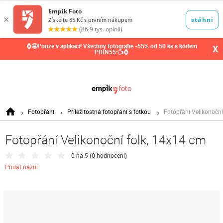
0,00
Kč
⌚🤩Pouze v aplikaci! Všechny fotografie -55% od 50 ks s kódem
X
PRIN55👈⌚
Fotopřání
Příležitostná fotopřání s fotkou
Fotopřání Velikonoční
Fotopřání Velikonoční folk, 14x14 cm
0 na 5 (
0 hodnocení
)
Přidat názor