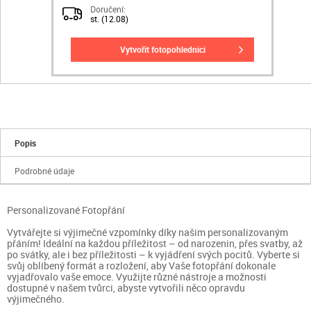
Doručení:
st. (12.08)
vytvořit fotopohlednici
Popis
Podrobné údaje
Personalizované Fotopřání
Vytvářejte si výjimečné vzpomínky díky našim personalizovaným
přáním! Ideální na každou příležitost – od narozenin, přes svatby, až
po svátky, ale i bez příležitosti – k vyjádření svých pocitů. Vyberte si
svůj oblíbený formát a rozložení, aby Vaše fotopřání dokonale
vyjadřovalo vaše emoce. Využijte různé nástroje a možnosti
dostupné v našem tvůrci, abyste vytvořili něco opravdu
výjimečného.