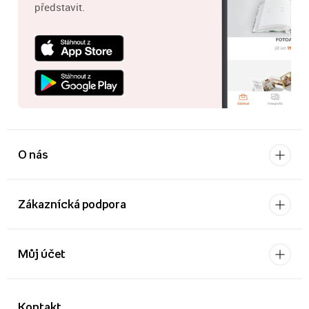
představit.
O nás
Zákaznícká podpora
Můj účet
Kontakt