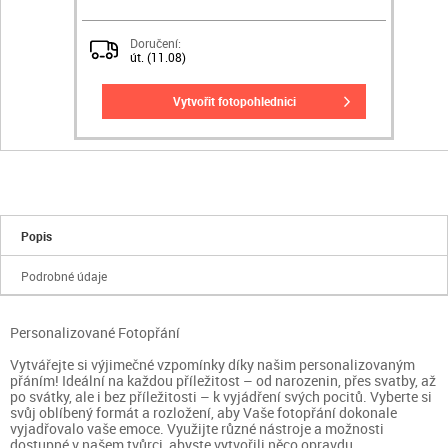
Doručení:
út. (11.08)
vytvořit fotopohlednici
Popis
Podrobné údaje
Personalizované Fotopřání
Vytvářejte si výjimečné vzpomínky díky našim personalizovaným
přáním! Ideální na každou příležitost – od narozenin, přes svatby, až
po svátky, ale i bez příležitosti – k vyjádření svých pocitů. Vyberte si
svůj oblíbený formát a rozložení, aby Vaše fotopřání dokonale
vyjadřovalo vaše emoce. Využijte různé nástroje a možnosti
dostupné v našem tvůrci, abyste vytvořili něco opravdu