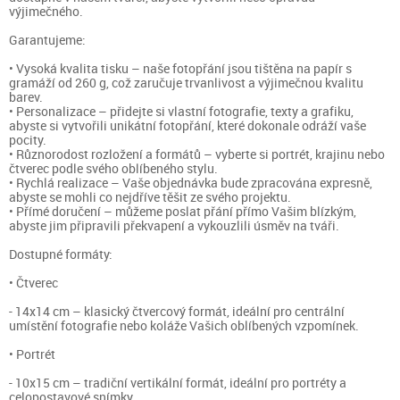
výjimečného.
Garantujeme:
• Vysoká kvalita tisku – naše fotopřání jsou tištěna na papír s
gramáží od 260 g, což zaručuje trvanlivost a výjimečnou kvalitu
barev.
• Personalizace – přidejte si vlastní fotografie, texty a grafiku,
abyste si vytvořili unikátní fotopřání, které dokonale odráží vaše
pocity.
• Různorodost rozložení a formátů – vyberte si portrét, krajinu nebo
čtverec podle svého oblíbeného stylu.
• Rychlá realizace – Vaše objednávka bude zpracována expresně,
abyste se mohli co nejdříve těšit ze svého projektu.
• Přímé doručení – můžeme poslat přání přímo Vašim blízkým,
abyste jim připravili překvapení a vykouzlili úsměv na tváři.
Dostupné formáty:
• Čtverec
- 14x14 cm – klasický čtvercový formát, ideální pro centrální
umístění fotografie nebo koláže Vašich oblíbených vzpomínek.
• Portrét
- 10x15 cm – tradiční vertikální formát, ideální pro portréty a
celopostavové snímky.