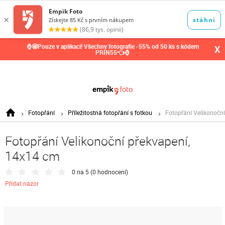
0,00
Kč
⌚🤩Pouze v aplikaci! Všechny fotografie -55% od 50 ks s kódem
X
PRIN55👈⌚
Fotopřání
Příležitostná fotopřání s fotkou
Fotopřání Velikonočn
Fotopřání Velikonoční překvapení,
14x14 cm
0 na 5 (
0 hodnocení
)
Přidat názor