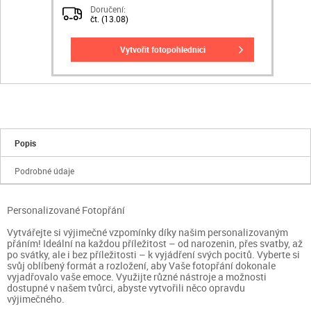
Doručení:
čt. (13.08)
vytvořit fotopohlednici
Popis
Podrobné údaje
Personalizované Fotopřání
Vytvářejte si výjimečné vzpomínky díky našim personalizovaným
přáním! Ideální na každou příležitost – od narozenin, přes svatby, až
po svátky, ale i bez příležitosti – k vyjádření svých pocitů. Vyberte si
svůj oblíbený formát a rozložení, aby Vaše fotopřání dokonale
vyjadřovalo vaše emoce. Využijte různé nástroje a možnosti
dostupné v našem tvůrci, abyste vytvořili něco opravdu
výjimečného.