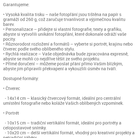
Garantujeme:
• Vysoká kvalita tisku – naše fotopřání jsou tištěna na papír s
gramáží od 260 g, což zaručuje trvanlivost a výjimečnou kvalitu
barev.
• Personalizace – přidejte si vlastní fotografie, texty a grafiku,
abyste si vytvořili unikátní fotopřání, které dokonale odráží vaše
pocity.
• Různorodost rozložení a formátů – vyberte si portrét, krajinu nebo
čtverec podle svého oblíbeného stylu.
• Rychlá realizace – Vaše objednávka bude zpracována expresně,
abyste se mohli co nejdříve těšit ze svého projektu.
• Přímé doručení – můžeme poslat přání přímo Vašim blízkým,
abyste jim připravili překvapení a vykouzlili úsměv na tváři.
Dostupné formáty:
• Čtverec
- 14x14 cm – klasický čtvercový formát, ideální pro centrální
umístění fotografie nebo koláže Vašich oblíbených vzpomínek.
• Portrét
- 10x15 cm – tradiční vertikální formát, ideální pro portréty a
celopostavové snímky.
- 10x20 cm – delší vertikální formát, vhodný pro kreativní projekty a
netradiční záběry.