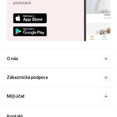
představit.
O nás
Zákaznícká podpora
Můj účet
Kontakt