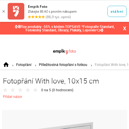
0,00
Kč
⌚🤩Top produkty -55% s kódem TOPSAVE *Fotografie Standard,
X
Fotoknihy Standard, Obrazy, Plakáty, Leporelo👈⌚
Fotopřání
Příležitostná fotopřání s fotkou
Fotopřání With love, 
Fotopřání With love, 10x15 cm
0 na 5 (
0 hodnocení
)
Přidat názor