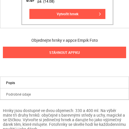
pá. (14.08)
vytvořit hrnek
Objednejte hrnky v appce Empik Foto
STÁHNOUT APPKU
Popis
Podrobné údaje
Hrnky jsou dostupné ve dvou objemech: 330 a 400 ml. Na výběr
máte tři druhy hrnků: obyčejné s barevnými středy a uchy, magické a
se lžičkou. Vytvořte si jedinečný hrnek a darujte ho jako výjimečný
dárek těm, které milujete. Fotohrnky se skvěle hodí ke každodennímu
použití i jako dárek.