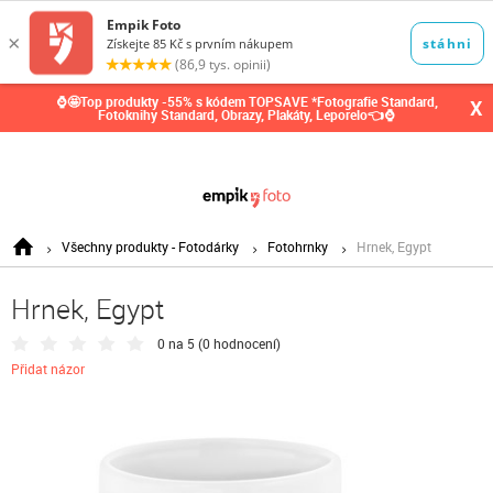
0,00
Kč
⌚🤩Top produkty -55% s kódem TOPSAVE *Fotografie Standard,
X
Fotoknihy Standard, Obrazy, Plakáty, Leporelo👈⌚
Všechny produkty - Fotodárky
Fotohrnky
Hrnek, Egypt
Hrnek, Egypt
0 na 5 (
0 hodnocení
)
Přidat názor