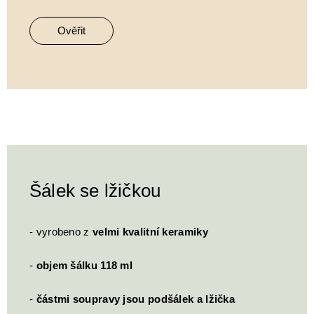
Ověřit
Šálek se lžičkou
- vyrobeno z
velmi kvalitní keramiky
-
objem šálku 118 ml
-
částmi soupravy jsou podšálek a lžička