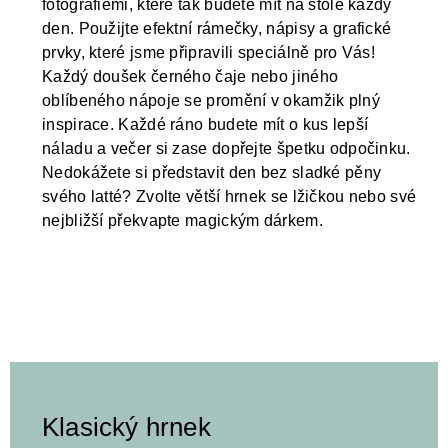
fotografiemi, které tak budete mít na stole každý
den. Použijte efektní rámečky, nápisy a grafické
prvky, které jsme připravili speciálně pro Vás!
Každý doušek černého čaje nebo jiného
oblíbeného nápoje se promění v okamžik plný
inspirace. Každé ráno budete mít o kus lepší
náladu a večer si zase dopřejte špetku odpočinku.
Nedokážete si představit den bez sladké pěny
svého latté? Zvolte větší hrnek se lžičkou nebo své
nejbližší překvapte magickým dárkem.
Klasický hrnek