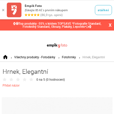
0,00
Kč
⌚🤩Top produkty -55% s kódem TOPSAVE *Fotografie Standard,
X
Fotoknihy Standard, Obrazy, Plakáty, Leporelo👈⌚
Všechny produkty - Fotodárky
Fotohrnky
Hrnek, Elegantní
Hrnek, Elegantní
0 na 5 (
0 hodnocení
)
Přidat názor