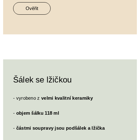
Ověřit
Šálek se lžičkou
- vyrobeno z
velmi kvalitní keramiky
-
objem šálku 118 ml
-
částmi soupravy jsou podšálek a lžička