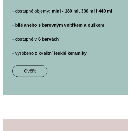
- dostupné objemy:
mini - 180 ml, 330 ml i 440 ml
-
bílé anebo s barevným vnitřkem a ouškem
- dostupné v
6 barvách
- vyrobeno z kvalitní
lesklé keramiky
Ověřit