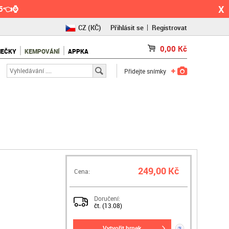
X
55👈⌚
CZ
(KČ)
Přihlásit se
Registrovat
SK
(€)
0,00
Kč
NEČKY
KEMPOVÁNÍ
APPKA
RO
(RON)
Přidejte snímky
249,00 Kč
Cena:
Doručení:
čt. (13.08)
vytvořit hrnek
?