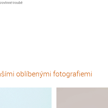
krovlnné troubě
šími oblíbenými fotografiemi