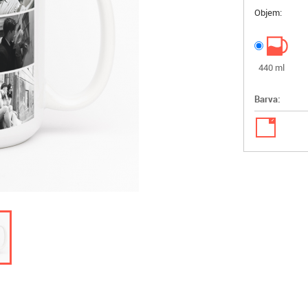
Objem:
440 ml
Barva:
✓