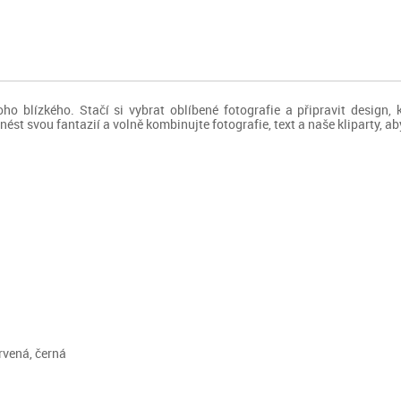
ho blízkého. Stačí si vybrat oblíbené fotografie a připravit design, k
ést svou fantazií a volně kombinujte fotografie, text a naše kliparty, a
ervená, černá