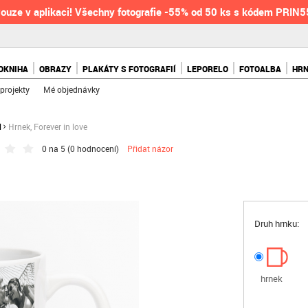
ouze v aplikaci! Všechny fotografie -55% od 50 ks s kódem PRIN
OKNIHA
OBRAZY
PLAKÁTY S FOTOGRAFIÍ
LEPORELO
FOTOALBA
HR
projekty
Mé objednávky
l
Hrnek, Forever in love
0 na 5 (
0 hodnocení
)
Přidat názor
Druh hrnku:
hrnek