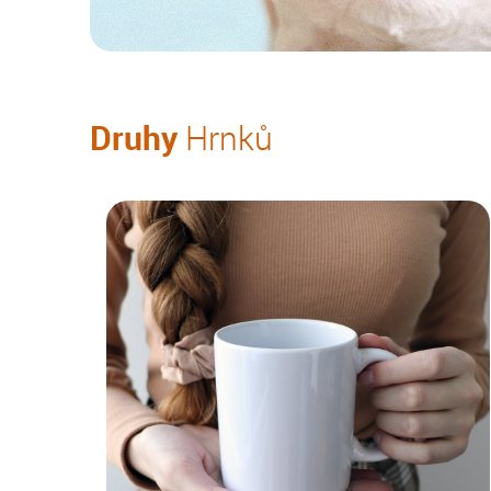
Druhy
Hrnků