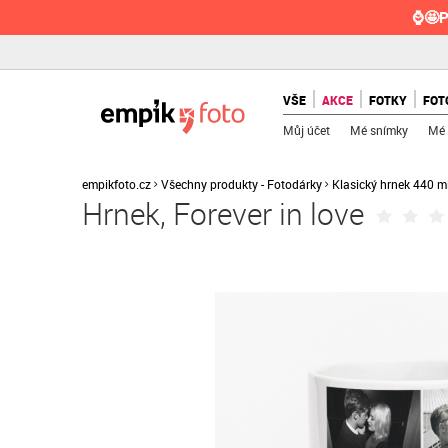
⌚🤩P
VŠE
AKCE
FOTKY
FOT
Můj účet
Mé snímky
Mé 
empikfoto.cz
Všechny produkty - Fotodárky
Klasický hrnek 440 m
Hrnek, Forever in love