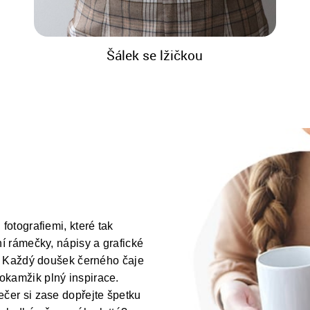
Šálek se lžičkou
fotografiemi, které tak
ní rámečky, nápisy a grafické
ás! Každý doušek černého čaje
okamžik plný inspirace.
ečer si zase dopřejte špetku