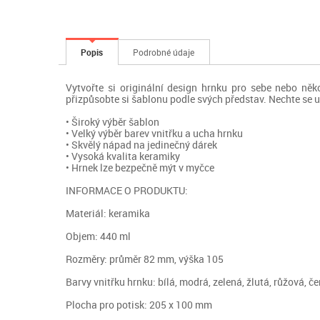
Popis
Podrobné údaje
Vytvořte si originální design hrnku pro sebe nebo něko
přizpůsobte si šablonu podle svých představ. Nechte se un
• Široký výběr šablon
• Velký výběr barev vnitřku a ucha hrnku
• Skvělý nápad na jedinečný dárek
• Vysoká kvalita keramiky
• Hrnek lze bezpečně mýt v myčce
INFORMACE O PRODUKTU:
Materiál: keramika
Objem: 440 ml
Rozměry: průměr 82 mm, výška 105
Barvy vnitřku hrnku: bílá, modrá, zelená, žlutá, růžová, č
Plocha pro potisk: 205 x 100 mm