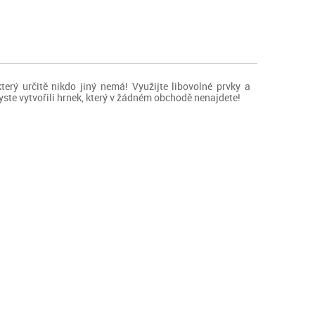
terý určitě nikdo jiný nemá! Využijte libovolné prvky a
byste vytvořili hrnek, který v žádném obchodě nenajdete!