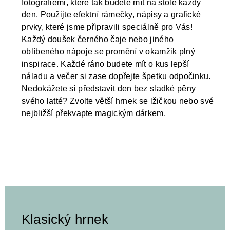
fotografiemi, které tak budete mít na stole každý
den. Použijte efektní rámečky, nápisy a grafické
prvky, které jsme připravili speciálně pro Vás!
Každý doušek černého čaje nebo jiného
oblíbeného nápoje se promění v okamžik plný
inspirace. Každé ráno budete mít o kus lepší
náladu a večer si zase dopřejte špetku odpočinku.
Nedokážete si představit den bez sladké pěny
svého latté? Zvolte větší hrnek se lžičkou nebo své
nejbližší překvapte magickým dárkem.
Klasický hrnek