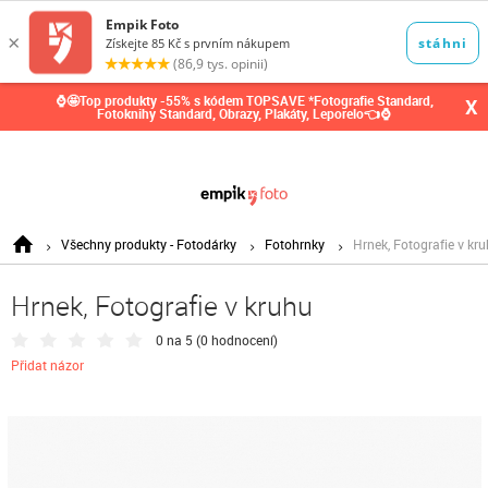
0,00
Kč
⌚🤩Top produkty -55% s kódem TOPSAVE *Fotografie Standard,
X
Fotoknihy Standard, Obrazy, Plakáty, Leporelo👈⌚
Všechny produkty - Fotodárky
Fotohrnky
Hrnek, Fotografie v kr
Hrnek, Fotografie v kruhu
0 na 5 (
0 hodnocení
)
Přidat názor