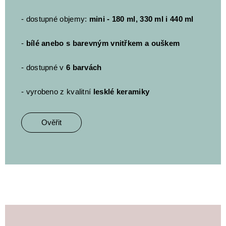
- dostupné objemy:
mini - 180 ml, 330 ml i 440 ml
-
bílé anebo s barevným vnitřkem a ouškem
- dostupné v
6 barvách
- vyrobeno z kvalitní
lesklé keramiky
Ověřit