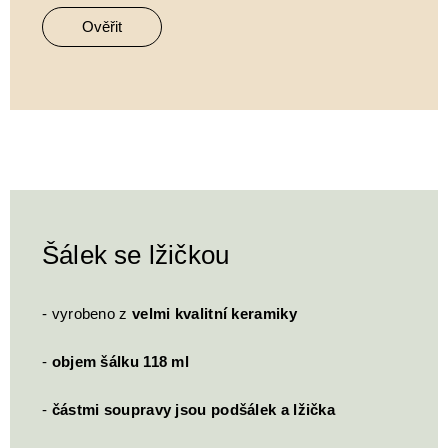
Ověřit
Šálek se lžičkou
- vyrobeno z
velmi kvalitní keramiky
-
objem šálku 118 ml
-
částmi soupravy jsou podšálek a lžička