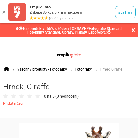
0,00
Kč
⌚🤩Top produkty -55% s kódem TOPSAVE *Fotografie Standard,
X
Fotoknihy Standard, Obrazy, Plakáty, Leporelo👈⌚
Všechny produkty - Fotodárky
Fotohrnky
Hrnek, Giraffe
Hrnek, Giraffe
0 na 5 (
0 hodnocení
)
Přidat názor