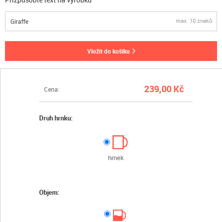
max. 10 znaků
vložit do košíku
239,00 Kč
Cena:
Druh hrnku:
hrnek
Objem: