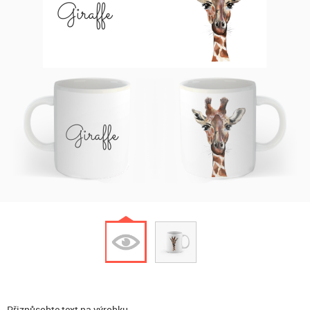
Giraffe
Giraffe
Přizpůsobte text na výrobku