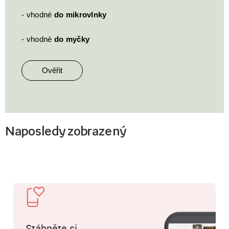
- vhodné
do mikrovlnky
- vhodné
do myčky
Ověřit
Naposledy zobrazený
Stáhněte si