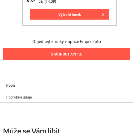
pá. (14.08)
vytvořit hrnek
Objednejte hrnky v appce Empik Foto
STÁHNOUT APPKU
Popis
Podrobné údaje
Může se Vám líbit