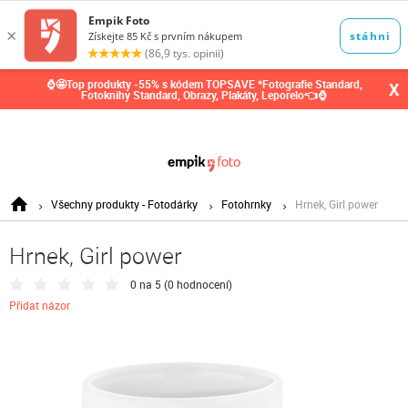
0,00
Kč
⌚🤩Top produkty -55% s kódem TOPSAVE *Fotografie Standard,
X
Fotoknihy Standard, Obrazy, Plakáty, Leporelo👈⌚
Všechny produkty - Fotodárky
Fotohrnky
Hrnek, Girl power
Hrnek, Girl power
0 na 5 (
0 hodnocení
)
Přidat názor