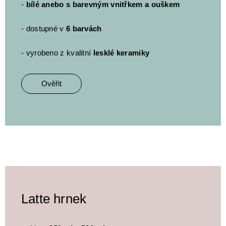
-
bílé anebo s barevným vnitřkem a ouškem
- dostupné v
6 barvách
- vyrobeno z kvalitní
lesklé keramiky
Ověřit
Latte hrnek