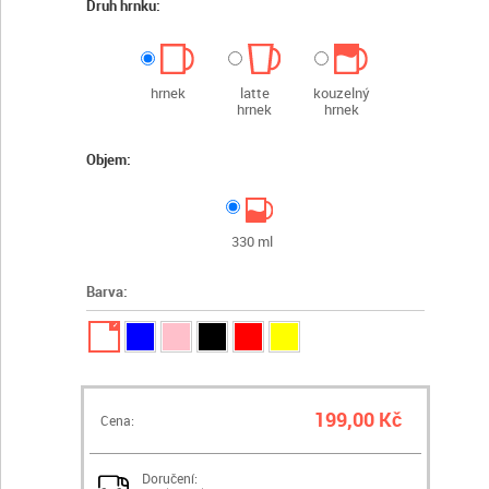
Druh hrnku:
hrnek
latte
kouzelný
hrnek
hrnek
Objem:
330 ml
Barva:
✓
199,00 Kč
Cena:
Doručení: