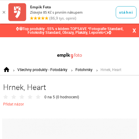
0,00
Kč
⌚🤩Top produkty -55% s kódem TOPSAVE *Fotografie Standard,
X
Fotoknihy Standard, Obrazy, Plakáty, Leporelo👈⌚
Všechny produkty - Fotodárky
Fotohrnky
Hrnek, Heart
Hrnek, Heart
0 na 5 (
0 hodnocení
)
Přidat názor