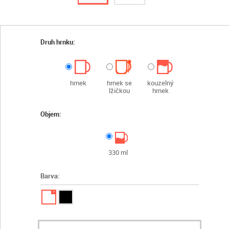
Druh hrnku:
hrnek
hrnek se
kouzelný
lžičkou
hrnek
Objem:
330 ml
Barva:
✓