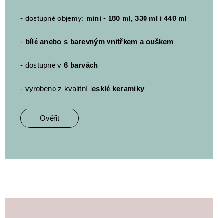
- dostupné objemy:
mini - 180 ml, 330 ml i 440 ml
-
bílé anebo s barevným vnitřkem a ouškem
- dostupné v
6 barvách
- vyrobeno z kvalitní
lesklé keramiky
Ověřit