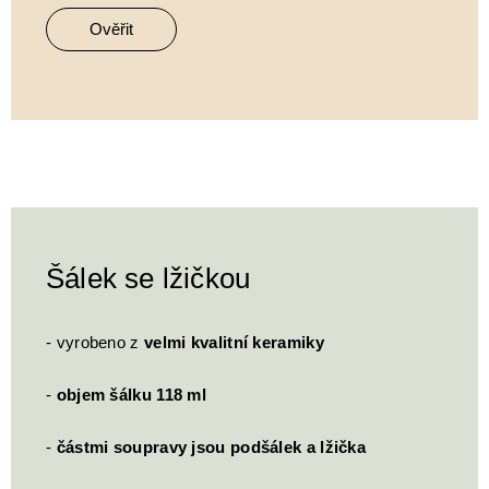
Ověřit
Šálek se lžičkou
- vyrobeno z
velmi kvalitní keramiky
-
objem šálku 118 ml
-
částmi soupravy jsou podšálek a lžička