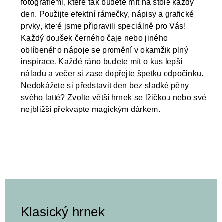
fotografiemi, které tak budete mít na stole každý
den. Použijte efektní rámečky, nápisy a grafické
prvky, které jsme připravili speciálně pro Vás!
Každý doušek černého čaje nebo jiného
oblíbeného nápoje se promění v okamžik plný
inspirace. Každé ráno budete mít o kus lepší
náladu a večer si zase dopřejte špetku odpočinku.
Nedokážete si představit den bez sladké pěny
svého latté? Zvolte větší hrnek se lžičkou nebo své
nejbližší překvapte magickým dárkem.
Klasický hrnek