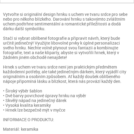
Vytvořte si originální design hrnku s uchem ve tvaru srdce pro sebe
nebo pro někoho blízkého. Darování hrnku s takovýmto zvláštním
uchem podtrhne sentimentální a romantické příležitosti a dodá
dárku další symboliku.
Stačí si vybrat oblíbené fotografie a připravit návrh, který bude
určitě jedinečný! Využijte libovolné prvky k úplné personalizaci
svého hrnku. Nechte volně plynout svou fantazii a kombinujte
fotografie, text a naše kliparty, abyste si vytvořili hrnek, který v
žádném jiném obchodě nenajdete!
Hrnek s uchem ve tvaru srdce není jen praktickým předmětem
každodenní potřeby, ale také jedinečným dárkem, který vyjádří city
originálním a osobním způsobem. Ať každý doušek oblíbeného
nápoje připomíná lásku a blízkost, která nás provází každý den.
• Široký výběr šablon
• Dvě barvy povrchové úpravy hrnku na výběr
• Skvělý nápad na jedinečný dárek
• Vysoká kvalita keramiky
• Hrnek lze bezpečně mýt v myčce
INFORMACE O PRODUKTU:
Materiál: keramika