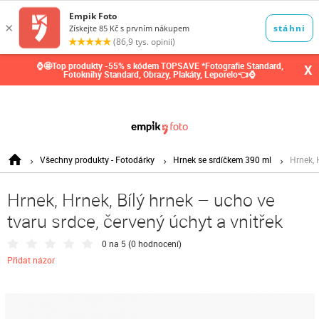
0,00
Kč
⌚🤩Top produkty -55% s kódem TOPSAVE *Fotografie Standard,
X
Fotoknihy Standard, Obrazy, Plakáty, Leporelo👈⌚
Všechny produkty - Fotodárky
Hrnek se srdíčkem 390 ml
Hrnek, 
Hrnek, Hrnek, Bílý hrnek – ucho ve
tvaru srdce, červený úchyt a vnitřek
0 na 5 (
0 hodnocení
)
Přidat názor