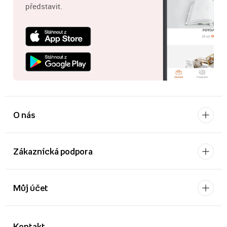
představit.
O nás
Zákaznícká podpora
Můj účet
Kontakt