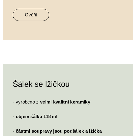
Ověřit
Šálek se lžičkou
- vyrobeno z
velmi kvalitní keramiky
-
objem šálku 118 ml
-
částmi soupravy jsou podšálek a lžička