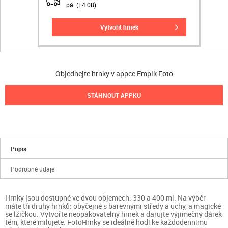
pá. (14.08)
vytvořit hrnek
Objednejte hrnky v appce Empik Foto
STÁHNOUT APPKU
Popis
Podrobné údaje
Hrnky jsou dostupné ve dvou objemech: 330 a 400 ml. Na výběr
máte tři druhy hrnků: obyčejné s barevnými středy a uchy, a magické
se lžičkou. Vytvořte neopakovatelný hrnek a darujte výjimečný dárek
těm, které milujete. FotoHrnky se ideálně hodí ke každodennímu