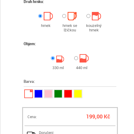
Druh hrnku:
hrnek
hrnek se
kouzelný
lžičkou
hrnek
Objem:
330 ml
440 ml
Barva:
✓
199,00 Kč
Cena:
Doručení: