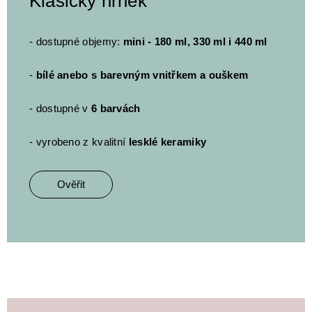
Klasický hrnek
- dostupné objemy:
mini - 180 ml, 330 ml i 440 ml
-
bílé anebo s barevným vnitřkem a ouškem
- dostupné v
6 barvách
- vyrobeno z kvalitní
lesklé keramiky
Ověřit