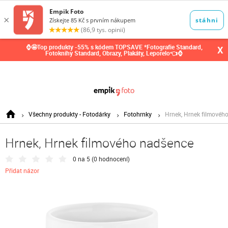
0,00
Kč
⌚🤩Top produkty -55% s kódem TOPSAVE *Fotografie Standard,
X
Fotoknihy Standard, Obrazy, Plakáty, Leporelo👈⌚
Všechny produkty - Fotodárky
Fotohrnky
Hrnek, Hrnek filmovéh
Hrnek, Hrnek filmového nadšence
0 na 5 (
0 hodnocení
)
Přidat názor