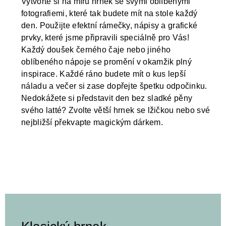
Vytvořte si na míru hrnek se svými oblíbenými
fotografiemi, které tak budete mít na stole každý
den. Použijte efektní rámečky, nápisy a grafické
prvky, které jsme připravili speciálně pro Vás!
Každý doušek černého čaje nebo jiného
oblíbeného nápoje se promění v okamžik plný
inspirace. Každé ráno budete mít o kus lepší
náladu a večer si zase dopřejte špetku odpočinku.
Nedokážete si představit den bez sladké pěny
svého latté? Zvolte větší hrnek se lžičkou nebo své
nejbližší překvapte magickým dárkem.