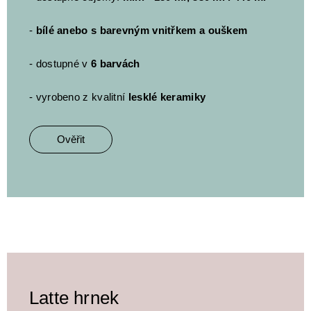
-
bílé anebo s barevným vnitřkem a ouškem
- dostupné v
6 barvách
- vyrobeno z kvalitní
lesklé keramiky
Ověřit
Latte hrnek