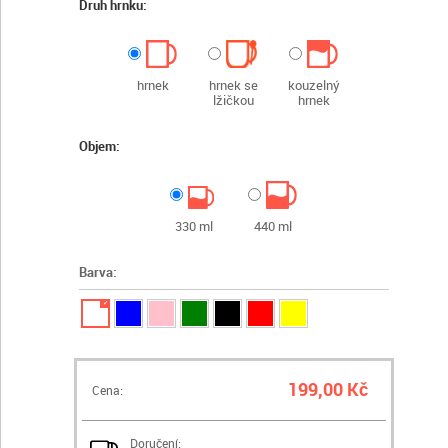
Druh hrnku:
hrnek
hrnek se
kouzelný
lžičkou
hrnek
Objem:
330 ml
440 ml
Barva:
✓
199,00 Kč
Cena:
Doručení: