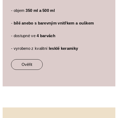
- objem
350 ml a 500 ml
-
bílé anebo s barevným vnitřkem a ouškem
- dostupné ve
4 barvách
- vyrobeno z kvalitní
lesklé keramiky
Ověřit