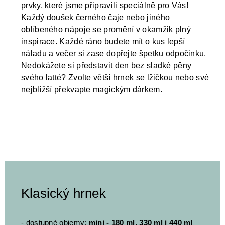
prvky, které jsme připravili speciálně pro Vás!
Každý doušek černého čaje nebo jiného
oblíbeného nápoje se promění v okamžik plný
inspirace. Každé ráno budete mít o kus lepší
náladu a večer si zase dopřejte špetku odpočinku.
Nedokážete si představit den bez sladké pěny
svého latté? Zvolte větší hrnek se lžičkou nebo své
nejbližší překvapte magickým dárkem.
Klasický hrnek
- dostupné objemy:
mini - 180 ml, 330 ml i 440 ml