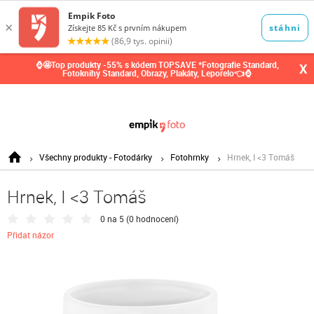
0,00
Kč
⌚🤩Top produkty -55% s kódem TOPSAVE *Fotografie Standard,
X
Fotoknihy Standard, Obrazy, Plakáty, Leporelo👈⌚
Všechny produkty - Fotodárky
Fotohrnky
Hrnek, I <3 Tomáš
Hrnek, I <3 Tomáš
0 na 5 (
0 hodnocení
)
Přidat názor